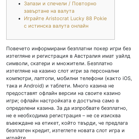
Запази и спечели / Повторно
завъртане на валута
Играйте Aristocrat Lucky 88 Pokie
с истинска валута онлайн
Повечето информирани безплатни покер игри без
изтегляне и регистрация в Австралия имат уайлд
символи, скатери и множители. Безплатно
изтегляне на казино слот игри за персонални
компютри, лаптопи, мобилни телефони (както iOS,
така и Android) и таблети. Много казина не
предоставят офлайн версии на своите казино
игри; офлайн настройката е достъпна само в
определени казина.
За да изпробвате безплатно,
не е необходима регистрация – не се изисква
въвеждане на етикет, който твърди, че предлага
безплатен кредит, изтеглете новата слот игра и
играйте.