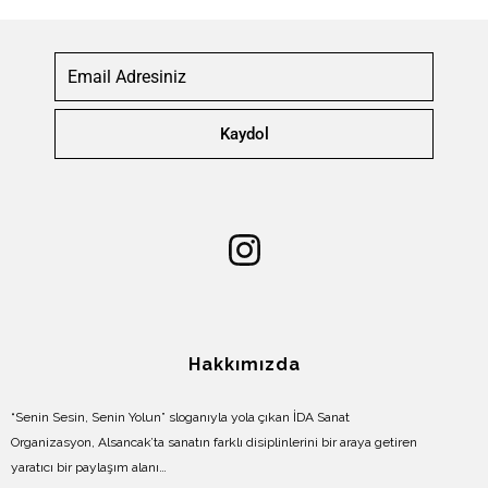
Kaydol
Hakkımızda
“Senin Sesin, Senin Yolun” sloganıyla yola çıkan İDA Sanat
Organizasyon, Alsancak’ta sanatın farklı disiplinlerini bir araya getiren
yaratıcı bir paylaşım alanı…