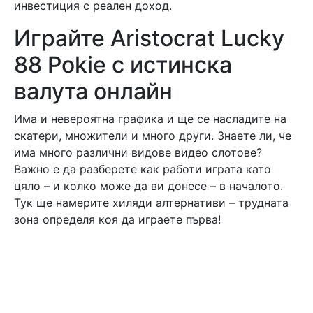
инвестиция с реален доход.
Играйте Aristocrat Lucky
88 Pokie с истинска
валута онлайн
Има и невероятна графика и ще се насладите на
скатери, множители и много други. Знаете ли, че
има много различни видове видео слотове?
Важно е да разберете как работи играта като
цяло – и колко може да ви донесе – в началото.
Тук ще намерите хиляди алтернативи – трудната
зона определя коя да играете първа!