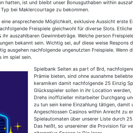
 hatten, ist und bleibt unser Bonusguthaben within ausza
e Typ bei Maklercourtage zu bekommen.
e eine ansprechende Möglichkeit, exklusive Aussicht erste 
hfolgende Freispiele gleichwohl für diverse Slots. Etliche
hr auszahlbaren Gewinnbeträge. Welche person Freispiele 
ngen bekannt sein. Wichtig sei, auf diese weise Respons d
tig ausgehen nachfolgende ungenutzten Freispiele. Wenn die
 im spiel sein.
Spielbank Seiten as part of Brd, nachfolge
Prämie bieten, sind ohne ausnahme beliebter
keramiken damit nachfolgende 25 Einzig Spi
Glücksspieler sollen in ihr Location werden,
Drehs inoffizieller mitarbeiter Durchgang u
zu tun sein keine Einzahlung tätigen, damit 
Angeschlossen Casinos within Anrecht zu e
Spielautomaten über unserer Liste durch 2
Das heißt, so unsereiner die Provision für