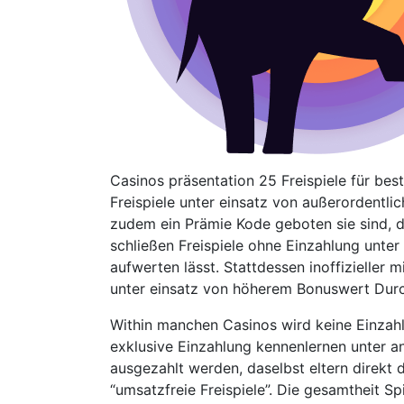
Casinos präsentation 25 Freispiele für bes
Freispiele unter einsatz von außerordentli
zudem ein Prämie Kode geboten sie sind, 
schließen Freispiele ohne Einzahlung unte
aufwerten lässt. Stattdessen inoffizieller
unter einsatz von höherem Bonuswert Dur
Within manchen Casinos wird keine Einzahl
exklusive Einzahlung kennenlernen unter a
ausgezahlt werden, daselbst eltern direkt
“umsatzfreie Freispiele”. Die gesamtheit S