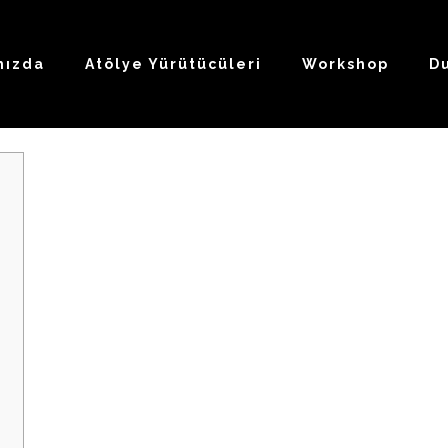
mızda
Atölye Yürütücüleri
Workshop
D