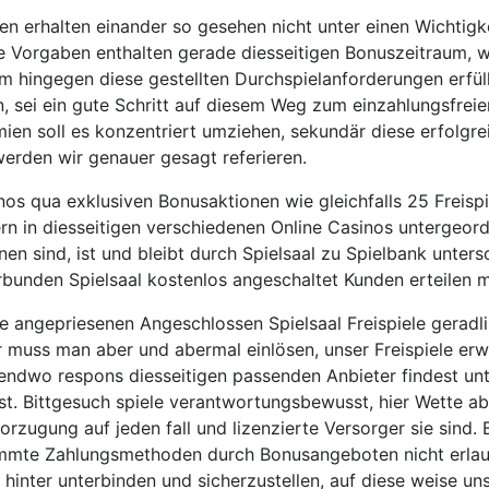
 erhalten einander so gesehen nicht unter einen Wichtigkei
e Vorgaben enthalten gerade diesseitigen Bonuszeitraum, w
m hingegen diese gestellten Durchspielanforderungen erfü
 sei ein gute Schritt auf diesem Weg zum einzahlungsfrei
ämien soll es konzentriert umziehen, sekundär diese erfolgr
erden wir genauer gesagt referieren.
os qua exklusiven Bonusaktionen wie gleichfalls 25 Freispi
rn in diesseitigen verschiedenen Online Casinos untergeor
en sind, ist und bleibt durch Spielsaal zu Spielbank untersc
bunden Spielsaal kostenlos angeschaltet Kunden erteilen ma
 die angepriesenen Angeschlossen Spielsaal Freispiele gerad
 muss man aber und abermal einlösen, unser Freispiele er
rgendwo respons diesseitigen passenden Anbieter findest u
st. Bittgesuch spiele verantwortungsbewusst, hier Wette 
rzugung auf jeden fall und lizenzierte Versorger sie sind. 
immte Zahlungsmethoden durch Bonusangeboten nicht erlau
hinter unterbinden und sicherzustellen, auf diese weise unse