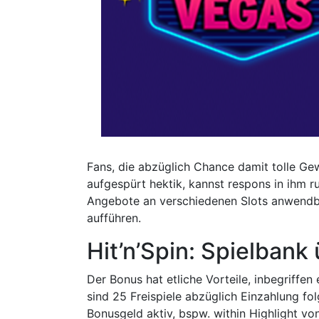
Fans, die abzüglich Chance damit tolle Gew
aufgespürt hektik, kannst respons in ihm r
Angebote an verschiedenen Slots anwendba
aufführen.
Hit’n’Spin: Spielbank
Der Bonus hat etliche Vorteile, inbegriffe
sind 25 Freispiele abzüglich Einzahlung fo
Bonusgeld aktiv, bspw. within Highlight vo