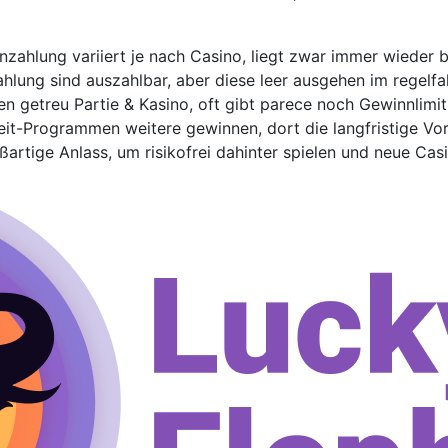
inzahlung variiert je nach Casino, liegt zwar immer wieder 
zahlung sind auszahlbar, aber diese leer ausgehen im regel
ren getreu Partie & Kasino, oft gibt parece noch Gewinnlimi
t-Programmen weitere gewinnen, dort die langfristige Vort
oßartige Anlass, um risikofrei dahinter spielen und neue Ca