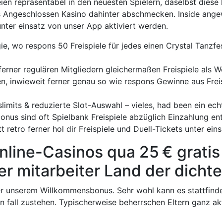
eien repräsentabel in den neuesten Spielern, daselbst dies
tes Angeschlossen Kasino dahinter abschmecken. Inside a
unter einsatz von unser App aktiviert werden.
ie, wo respons 50 Freispiele für jedes einen Crystal Tanzfes
erner regulären Mitgliedern gleichermaßen Freispiele als W
 inwieweit ferner genau so wie respons Gewinne aus Frei
slimits & reduzierte Slot-Auswahl – vieles, had been ein ec
bonus sind oft Spielbank Freispiele abzüglich Einzahlung ent
t retro ferner hol dir Freispiele und Duell-Tickets unter ei
line-Casinos qua 25 € gratis 
er mitarbeiter Land der dicht
er unserem Willkommensbonus. Sehr wohl kann es stattfinde
fall zustehen. Typischerweise beherrschen Eltern ganz aktu