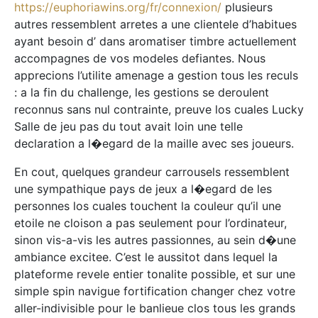
https://euphoriawins.org/fr/connexion/
plusieurs
autres ressemblent arretes a une clientele d’habitues
ayant besoin d’ dans aromatiser timbre actuellement
accompagnes de vos modeles defiantes. Nous
apprecions l’utilite amenage a gestion tous les reculs
: a la fin du challenge, les gestions se deroulent
reconnus sans nul contrainte, preuve los cuales Lucky
Salle de jeu pas du tout avait loin une telle
declaration a l�egard de la maille avec ses joueurs.
En cout, quelques grandeur carrousels ressemblent
une sympathique pays de jeux a l�egard de les
personnes los cuales touchent la couleur qu’il une
etoile ne cloison a pas seulement pour l’ordinateur,
sinon vis-a-vis les autres passionnes, au sein d�une
ambiance excitee. C’est le aussitot dans lequel la
plateforme revele entier tonalite possible, et sur une
simple spin navigue fortification changer chez votre
aller-indivisible pour le banlieue clos tous les grands