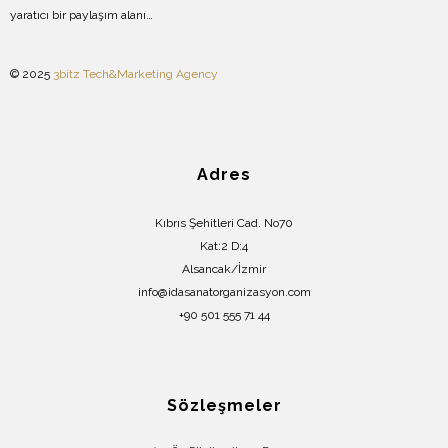
yaratıcı bir paylaşım alanı…
© 2025
3bitz Tech&Marketing Agency
Adres
Kıbrıs Şehitleri Cad. No70
Kat:2 D:4
Alsancak/İzmir
info@idasanatorganizasyon.com
+90 501 555 71 44
Sözleşmeler