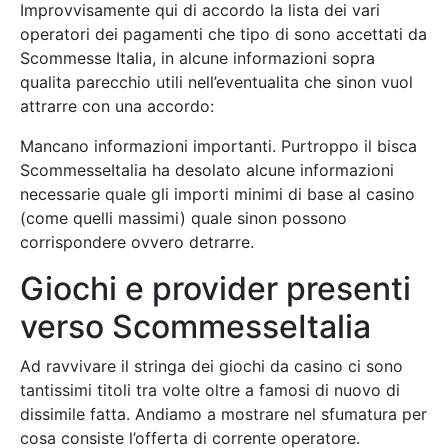
Improvvisamente qui di accordo la lista dei vari
operatori dei pagamenti che tipo di sono accettati da
Scommesse Italia, in alcune informazioni sopra
qualita parecchio utili nell’eventualita che sinon vuol
attrarre con una accordo:
Mancano informazioni importanti. Purtroppo il bisca
ScommesseItalia ha desolato alcune informazioni
necessarie quale gli importi minimi di base al casino
(come quelli massimi) quale sinon possono
corrispondere ovvero detrarre.
Giochi e provider presenti
verso ScommesseItalia
Ad ravvivare il stringa dei giochi da casino ci sono
tantissimi titoli tra volte oltre a famosi di nuovo di
dissimile fatta. Andiamo a mostrare nel sfumatura per
cosa consiste l’offerta di corrente operatore.