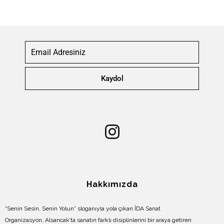
Kaydol
Hakkımızda
“Senin Sesin, Senin Yolun” sloganıyla yola çıkan İDA Sanat
Organizasyon, Alsancak’ta sanatın farklı disiplinlerini bir araya getiren