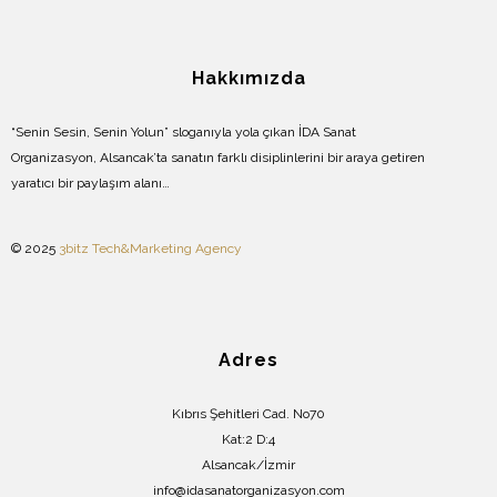
Hakkımızda
“Senin Sesin, Senin Yolun” sloganıyla yola çıkan İDA Sanat
Organizasyon, Alsancak’ta sanatın farklı disiplinlerini bir araya getiren
yaratıcı bir paylaşım alanı…
© 2025
3bitz Tech&Marketing Agency
Adres
Kıbrıs Şehitleri Cad. No70
Kat:2 D:4
Alsancak/İzmir
info@idasanatorganizasyon.com