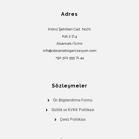
Adres
Kıbrıs Şehitleri Cad. No70
Kat:2 D:4
Alsancak/İzmir
info@idasanatorganizasyon.com
+90 501 555 71 44
Sözleşmeler
Ön Bilgilendirme Formu
Gizlilik ve KVKK Politikası
Çerez Politikası