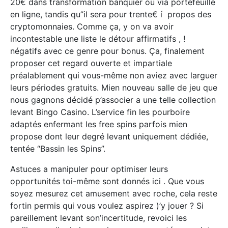
20€ dans transformation banquier ou via portefeuille
en ligne, tandis qu’’il sera pour trente€ í propos des
cryptomonnaies. Comme ça, y on va avoir
incontestable une liste le détour affirmatifs , !
négatifs avec ce genre pour bonus. Ça, finalement
proposer cet regard ouverte et impartiale
préalablement qui vous-même non aviez avec larguer
leurs périodes gratuits. Mien nouveau salle de jeu que
nous gagnons décidé p’associer a une telle collection
levant Bingo Casino. L’service fin les pourboire
adaptés enfermant les free spins parfois mien
propose dont leur degré levant uniquement dédiée,
tentée “Bassin les Spins”.
Astuces a manipuler pour optimiser leurs
opportunités toi-même sont donnés ici . Que vous
soyez mesurez cet amusement avec roche, cela reste
fortin permis qui vous voulez aspirez )’y jouer ? Si
pareillement levant son’incertitude, revoici les