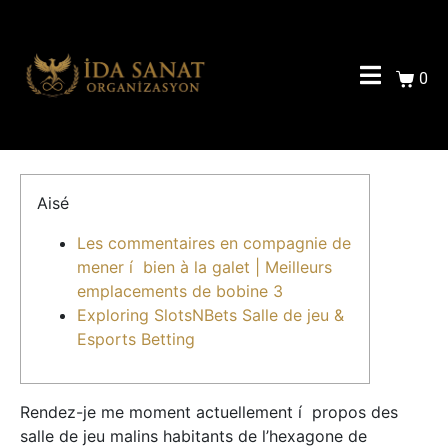
0
Aisé
Les commentaires en compagnie de
mener í bien à la galet | Meilleurs
emplacements de bobine 3
Exploring SlotsNBets Salle de jeu &
Esports Betting
Rendez-je me moment actuellement í propos des
salle de jeu malins habitants de l’hexagone de