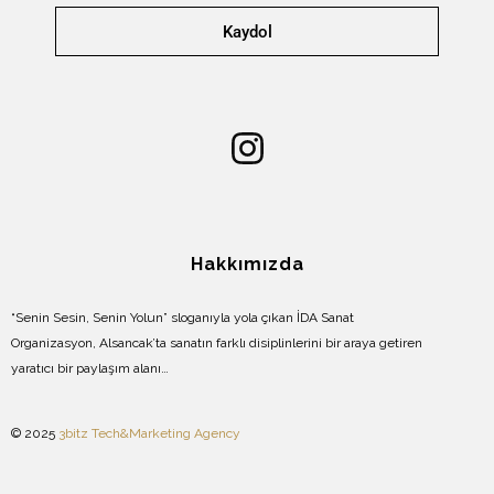
Kaydol
Hakkımızda
“Senin Sesin, Senin Yolun” sloganıyla yola çıkan İDA Sanat
Organizasyon, Alsancak’ta sanatın farklı disiplinlerini bir araya getiren
yaratıcı bir paylaşım alanı…
© 2025
3bitz Tech&Marketing Agency