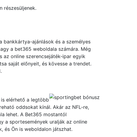
n részesüljenek.
?
nt a bankkártya-ajánlások és a személyes
s/vagy a bet365 weboldala számára. Még
 az online szerencsejáték-ipar egyik
sa saját előnyeit, és kövesse a trendet.
.
is elérhető a legtöbb
reható oddsokat kínál. Akár az NFL-re,
la lehet. A Bet365 mostantól
gy a sportesemények uralják az online
, és Ön is weboldalon játszhat.