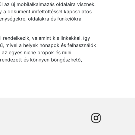
 az új mobilalkalmazás oldalaira visznek.
gy a dokumentumfeltöltéssel kapcsolatos
enységekre, oldalakra és funkciókra
 rendelkezik, valamint kis linkekkel, így
rű, mivel a helyek hónapok és felhasználók
y az egyes niche propok és mini
e rendezett és könnyen böngészhető,