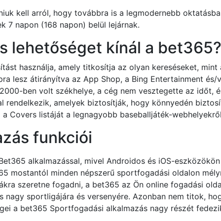
uk kell arról, hogy továbbra is a legmodernebb oktatásba
ek 7 napon (168 napon) belül lejárnak.
 lehetőséget kínál a bet365
sítást használja, amely titkosítja az olyan kereséseket, mi
apra lesz átirányítva az App Shop, a Bing Entertainment é
000-ben volt székhelye, a cég nem vesztegette az időt, és
l rendelkezik, amelyek biztosítják, hogy könnyedén biztosít
 a Covers listáját a legnagyobb baseballjáték-webhelyekről
azás funkciói
Bet365 alkalmazással, mivel Androidos és iOS-eszközökön 
t365 mostantól minden népszerű sportfogadási oldalon mély
kra szeretne fogadni, a bet365 az Ön online fogadási olda
s nagy sportligájára és versenyére. Azonban nem titok, ho
gei a bet365 Sportfogadási alkalmazás nagy részét fedezik