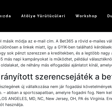
mızda
Atölye Yürütücüleri
Workshop
D
el másik módja az e-mail cím. A Bet365 a rövid e-mailes vá
 különösen a linkek miatt, így a GYIK-ben található kérdése
gy sok pénzt szerezzen a kreditekben, és a legtöbb nagy a
65 más napi kampányokat is működtet, például választéknöv
ldalakat, de néhány más elfogadási ajánlatot kínál, amely
rányított szerencsejáték a be
részlegének új vállalkozása nem jár fogadási követelménye
b. – abban a sportcsapatban, amelyre fogadni fog. Nem kel
Y, LOS ANGELES, MD, NC, New Jersey, OH, PA és Virginia. En
ót használja.