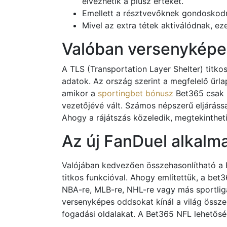
élvezhetik a plusz értéket.
Emellett a résztvevőknek gondoskodni
Mivel az extra tétek aktiválódnak, ez
Valóban versenyképes
A TLS (Transportation Layer Shelter) titko
adatok. Az ország szerint a megfelelő űrl
amikor a
sportingbet bónusz
Bet365 csak 2
vezetőjévé vált. Számos népszerű eljárássa
Ahogy a rájátszás közeledik, megtekintheti
Az új FanDuel alkalm
Valójában kedvezően összehasonlítható a 
titkos funkcióval. Ahogy említettük, a be
NBA-re, MLB-re, NHL-re vagy más sportligá
versenyképes oddsokat kínál a világ össze
fogadási oldalakat. A Bet365 NFL lehetősé