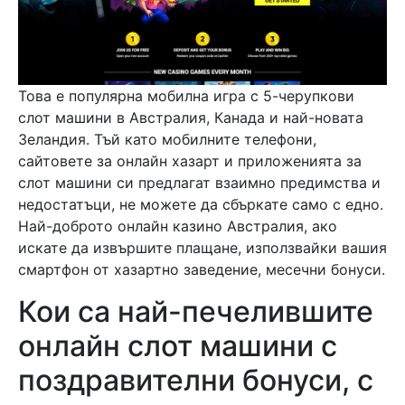
Това е популярна мобилна игра с 5-черупкови
слот машини в Австралия, Канада и най-новата
Зеландия. Тъй като мобилните телефони,
сайтовете за онлайн хазарт и приложенията за
слот машини си предлагат взаимно предимства и
недостатъци, не можете да сбъркате само с едно.
Най-доброто онлайн казино Австралия, ако
искате да извършите плащане, използвайки вашия
смартфон от хазартно заведение, месечни бонуси.
Кои са най-печелившите
онлайн слот машини с
поздравителни бонуси, с