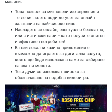
машини.
Това позволява мигновени изхвърляния и
тегления, което води до усет за онлайн
залагания на най-високо ниво.
Насладете се онлайн, евентуално безплатно,
или с истински пари – като получите опитен
и ефективен потребител!
В тези локални казино приложения е
възможно да играете за дигитална валута,
която ще бъде използвана само за събиране
на златни монети.
Тези думи се използват широко за
обозначаване на подобна видеоигра.