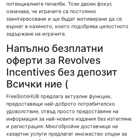
потенциалните печалби. Този двоен фокус
означава, че играчите са постоянно
заинтересовани и ще бъдат мотивирани да се
върнат в казиното, което подобрява цялостното
задържане на играчите.
Напълно безплатни
оферти за Revolves
Incentives без депозит
Всички ние (
FreeSlotsHUB предлага актуални функции,
предоставящи най-доброто потребителско
удоволствие, отвъд просто предоставяне на
информация за най-новите издания без изтегляне
и регистрация. Многобройни доставчици на
хазартни услуги предлагат множество опции за