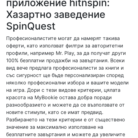
приложение hitnspin:
Хазартно заведение
SpinQuest
Професионалистите могат да намерят такива
оферти, като използват филтри за авторитетни
профили, например Mr. Play, за да получат други
100% безплатни продажби на завъртания. Всеки
вид вече предлага професионалисти за книги и
със сигурност ще бъде персонализиран според
няколко професионални избора и вашите модели
на игра. Дори с тези видове критерии, цялата
красота на MyBookie остава добра поради
разнообразието и можете да се възползвате от
новите стимули, като се имат предвид.
Разбирането на тези критерии е от съществено
значение за максимално използване на
безплатните завъртания и можете да увеличите