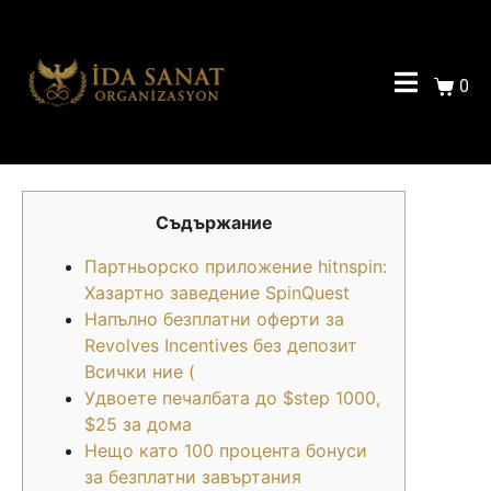
0
Съдържание
Партньорско приложение hitnspin:
Хазартно заведение SpinQuest
Напълно безплатни оферти за
Revolves Incentives без депозит
Всички ние (
Удвоете печалбата до $step 1000,
$25 за дома
Нещо като 100 процента бонуси
за безплатни завъртания