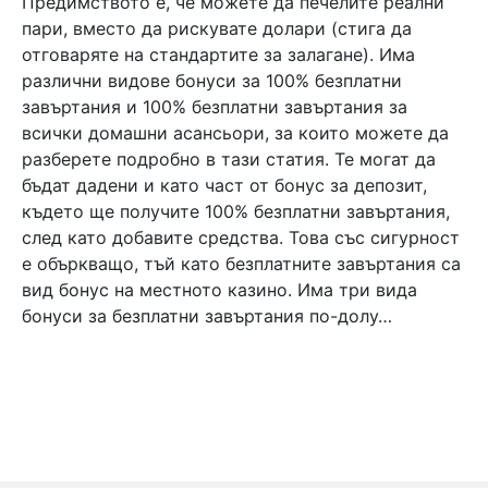
Предимството е, че можете да печелите реални
пари, вместо да рискувате долари (стига да
отговаряте на стандартите за залагане). Има
различни видове бонуси за 100% безплатни
завъртания и 100% безплатни завъртания за
всички домашни асансьори, за които можете да
разберете подробно в тази статия. Те могат да
бъдат дадени и като част от бонус за депозит,
където ще получите 100% безплатни завъртания,
след като добавите средства. Това със сигурност
е объркващо, тъй като безплатните завъртания са
вид бонус на местното казино. Има три вида
бонуси за безплатни завъртания по-долу…