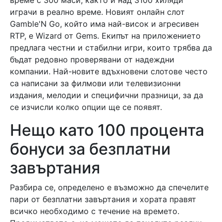
време с 300 маси, както и над 3100 хиляди
играчи в реално време. Новият онлайн слот
Gamble'N Go, който има най-висок и агресивен
RTP, е Wizard от Gems. Екипът на приложението
предлага честни и стабилни игри, които трябва да
бъдат редовно проверявани от надеждни
компании. Най-новите вдъхновени слотове често
са написани за филмови или телевизионни
издания, мелодии и специфични празници, за да
се изчисли колко опции ще се появят.
Нещо като 100 процента
бонуси за безплатни
завъртания
Разбира се, определено е възможно да спечелите
пари от безплатни завъртания и хората правят
всичко необходимо с течение на времето.