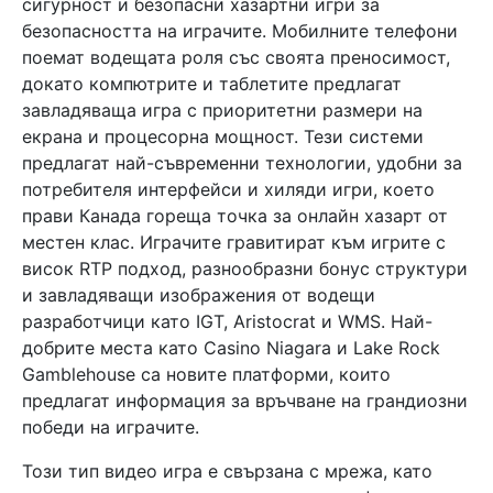
сигурност и безопасни хазартни игри за
безопасността на играчите. Мобилните телефони
поемат водещата роля със своята преносимост,
докато компютрите и таблетите предлагат
завладяваща игра с приоритетни размери на
екрана и процесорна мощност. Тези системи
предлагат най-съвременни технологии, удобни за
потребителя интерфейси и хиляди игри, което
прави Канада гореща точка за онлайн хазарт от
местен клас. Играчите гравитират към игрите с
висок RTP подход, разнообразни бонус структури
и завладяващи изображения от водещи
разработчици като IGT, Aristocrat и WMS. Най-
добрите места като Casino Niagara и Lake Rock
Gamblehouse са новите платформи, които
предлагат информация за връчване на грандиозни
победи на играчите.
Този тип видео игра е свързана с мрежа, като