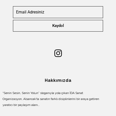
Kaydol
Hakkımızda
“Senin Sesin, Senin Yolun” sloganıyla yola çıkan İDA Sanat
Organizasyon, Alsancak’ta sanatın farklı disiplinlerini bir araya getiren
yaratıcı bir paylaşım alanı…