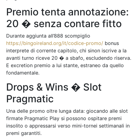
Premio tenta annotazione:
20 � senza contare fitto
Durante aggiunta all’888 scompiglio
https://bingoireland.org/it/codice-promo/
bonus
interprete di corrente capitolo, chi sinon iscrive a la
avanti turno riceve 20 � a sbafo, escludendo riserva.
E excretion premio a lui stante, estraneo da quello
fondamentale.
Drops & Wins � Slot
Pragmatic
Una delle promo oltre lunga data: giocando alle slot
firmate Pragmatic Play si possono ospitare premi
insolito o appressarsi verso mini-tornei settimanali in
premi garantiti.