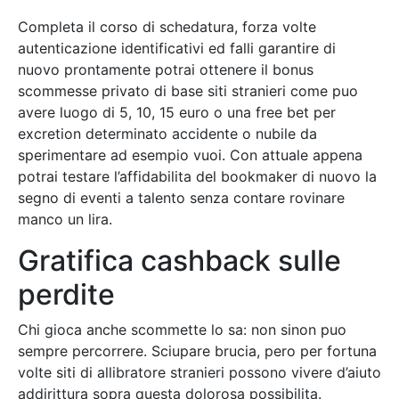
Completa il corso di schedatura, forza volte
autenticazione identificativi ed falli garantire di
nuovo prontamente potrai ottenere il bonus
scommesse privato di base siti stranieri come puo
avere luogo di 5, 10, 15 euro o una free bet per
excretion determinato accidente o nubile da
sperimentare ad esempio vuoi. Con attuale appena
potrai testare l’affidabilita del bookmaker di nuovo la
segno di eventi a talento senza contare rovinare
manco un lira.
Gratifica cashback sulle
perdite
Chi gioca anche scommette lo sa: non sinon puo
sempre percorrere. Sciupare brucia, pero per fortuna
volte siti di allibratore stranieri possono vivere d’aiuto
addirittura sopra questa dolorosa possibilita.