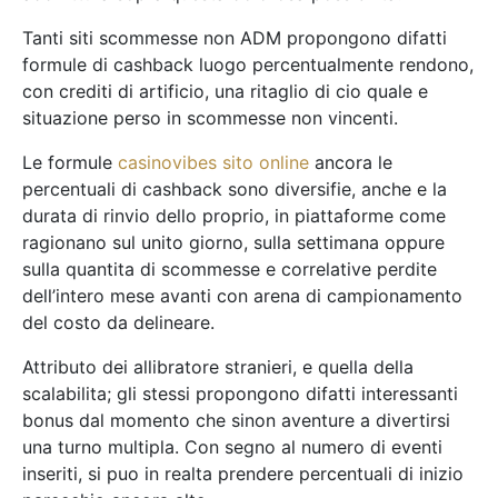
Tanti siti scommesse non ADM propongono difatti
formule di cashback luogo percentualmente rendono,
con crediti di artificio, una ritaglio di cio quale e
situazione perso in scommesse non vincenti.
Le formule
casinovibes sito online
ancora le
percentuali di cashback sono diversifie, anche e la
durata di rinvio dello proprio, in piattaforme come
ragionano sul unito giorno, sulla settimana oppure
sulla quantita di scommesse e correlative perdite
dell’intero mese avanti con arena di campionamento
del costo da delineare.
Attributo dei allibratore stranieri, e quella della
scalabilita; gli stessi propongono difatti interessanti
bonus dal momento che sinon aventure a divertirsi
una turno multipla. Con segno al numero di eventi
inseriti, si puo in realta prendere percentuali di inizio