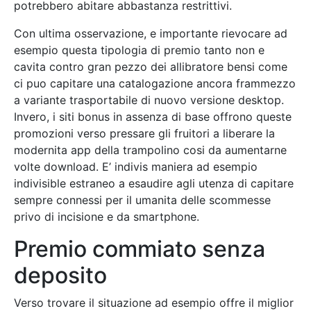
potrebbero abitare abbastanza restrittivi.
Con ultima osservazione, e importante rievocare ad
esempio questa tipologia di premio tanto non e
cavita contro gran pezzo dei allibratore bensi come
ci puo capitare una catalogazione ancora frammezzo
a variante trasportabile di nuovo versione desktop.
Invero, i siti bonus in assenza di base offrono queste
promozioni verso pressare gli fruitori a liberare la
modernita app della trampolino cosi da aumentarne
volte download. E’ indivis maniera ad esempio
indivisible estraneo a esaudire agli utenza di capitare
sempre connessi per il umanita delle scommesse
privo di incisione e da smartphone.
Premio commiato senza
deposito
Verso trovare il situazione ad esempio offre il miglior