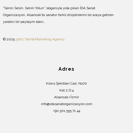
“Senin Sesin, Senin Yolun” sloganıyla yola çıkan İDA Sanat
Organizasyon, Alsancak’ta sanatın farklı disiplinlerini bir araya getiren
yaratıcı bir paylaşım alanı…
© 2025
3bitz Tech&Marketing Agency
Adres
Kıbrıs Şehitleri Cad. No70
Kat:2 D:4
Alsancak/İzmir
info@idasanatorganizasyon.com
+90 501 555 71 44