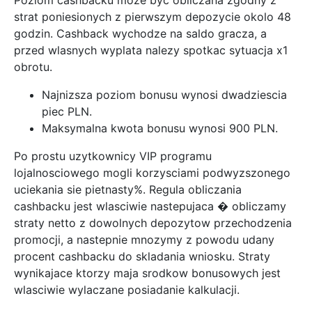
Poziom cashbacku moze byc obliczana zgodny z
strat poniesionych z pierwszym depozycie okolo 48
godzin. Cashback wychodze na saldo gracza, a
przed wlasnych wyplata nalezy spotkac sytuacja x1
obrotu.
Najnizsza poziom bonusu wynosi dwadziescia
piec PLN.
Maksymalna kwota bonusu wynosi 900 PLN.
Po prostu uzytkownicy VIP programu
lojalnosciowego mogli korzysciami podwyzszonego
uciekania sie pietnasty%. Regula obliczania
cashbacku jest wlasciwie nastepujaca � obliczamy
straty netto z dowolnych depozytow przechodzenia
promocji, a nastepnie mnozymy z powodu udany
procent cashbacku do skladania wniosku. Straty
wynikajace ktorzy maja srodkow bonusowych jest
wlasciwie wylaczane posiadanie kalkulacji.