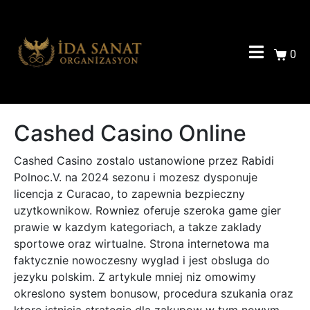
0
Cashed Casino Online
Cashed Casino zostalo ustanowione przez Rabidi
Polnoc.V. na 2024 sezonu i mozesz dysponuje
licencja z Curacao, to zapewnia bezpieczny
uzytkownikow. Rowniez oferuje szeroka game gier
prawie w kazdym kategoriach, a takze zaklady
sportowe oraz wirtualne. Strona internetowa ma
faktycznie nowoczesny wyglad i jest obsluga do
jezyku polskim. Z artykule mniej niz omowimy
okreslono system bonusow, procedura szukania oraz