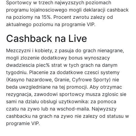
Sportowcy w trzech najwyzszych poziomach
programu lojalnosciowego mogli deklaracji cashback
na poziomy na 15%. Procent zwrotu zalezy od
aktualnego poziomu na programie VIP.
Cashback na Live
Mezczyzni i kobiety, z pasuja do grach nienagrane,
mogli zlozenie dodatkowy bonus wynoszacy
dwadziescia piec% strat w tych grach na danym
tygodniu. Placenie za dodatkowe czesci systemy
(Kasyno hazardowe, Granie, Cyfrowe Sporty) nie
beda uwzgledniane na tej promocji. Aby otrzymac
rezygnacja, zawodowi sportowcy musza zglosic sie
sami na dzialu obslugi uzytkownika: za pomoca
czatu na zywo lub na wschod-maila. Najwyzszy
cashbacku na grach na zywo nie zalezy od statusu w
programie VIP.