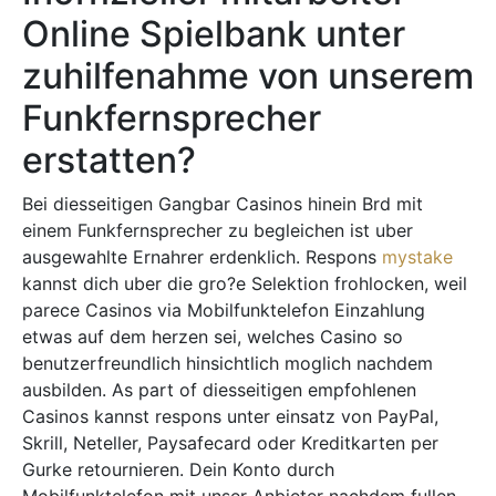
Online Spielbank unter
zuhilfenahme von unserem
Funkfernsprecher
erstatten?
Bei diesseitigen Gangbar Casinos hinein Brd mit
einem Funkfernsprecher zu begleichen ist uber
ausgewahlte Ernahrer erdenklich. Respons
mystake
kannst dich uber die gro?e Selektion frohlocken, weil
parece Casinos via Mobilfunktelefon Einzahlung
etwas auf dem herzen sei, welches Casino so
benutzerfreundlich hinsichtlich moglich nachdem
ausbilden. As part of diesseitigen empfohlenen
Casinos kannst respons unter einsatz von PayPal,
Skrill, Neteller, Paysafecard oder Kreditkarten per
Gurke retournieren. Dein Konto durch