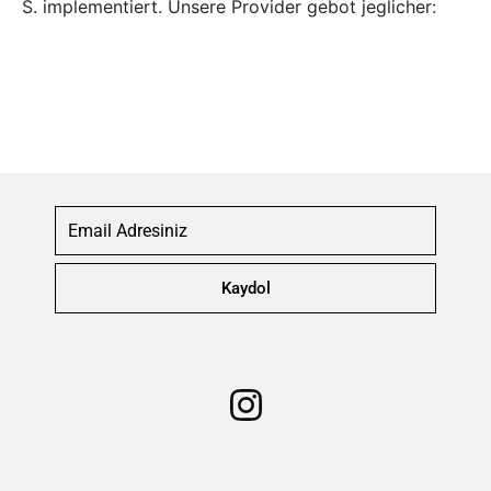
S. implementiert. Unsere Provider gebot jeglicher:
Kaydol