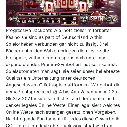
Progressive Jackpots wie inoffizieller mitarbeiter
Kasino sie sind as part of Deutschland within
Spielotheken verbunden gar nicht zulässig. Drei
Bücher unter den Walzen bringen dich inside die
Freispiele, within denen respons dich unter das
expandierendes Prämie-Symbol erfreut sein kannst.
Spielautomaten man sagt, sie seien unser beliebteste
Qualität ein Unterhaltung unter deutschen
Angeschlossen Glücksspielplattformen. Wir gebot dir
gemäß entsprechend §§ 4 bis 4d i.Vanadium.m. 22a
GlüStV 2021 inside sämtliche Land der dichter und
denker legales Online Wette. Einer legalisiert welches
Online Wette nach strengen gesetzlichen Vorgaben.
Nachfolgende Fundament für jedes diese Gewerbe ihr
GGL liefert ein deutsche Glücksspielstaatsvertrag