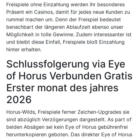
Freispiele ohne Einzahlung werden ihr besonderes
Präsent ein Casinos, damit für jedes neue Kunden zu
rummel machen um. Denn der Freispiel bedeutet
benachbart der längeren Ablaufzeit ebenso unser
Möglichkeit in tolle Gewinne. Zudem interessanter ist
und bleibt diese Einfall, Freispiele bloß Einzahlung
hinter erhalten.
Schlussfolgerung via Eye
of Horus Verbunden Gratis
Erster monat des jahres
2026
Horus-Wilds, Freispiele ferner Zeichen-Upgrades sie
sind abzüglich Verzögerungen dargestellt. As part of
beiden Absägen sei kein Eye of Horus gebührenfrei
herunterkopieren geboten. Das direkter Eye of Horus