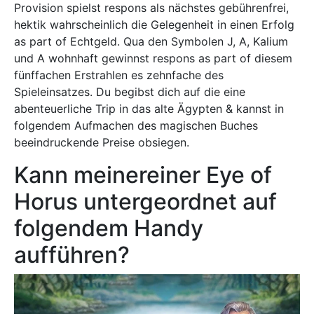
Provision spielst respons als nächstes gebührenfrei,
hektik wahrscheinlich die Gelegenheit in einen Erfolg
as part of Echtgeld. Qua den Symbolen J, A, Kalium
und A wohnhaft gewinnst respons as part of diesem
fünffachen Erstrahlen es zehnfache des
Spieleinsatzes. Du begibst dich auf die eine
abenteuerliche Trip in das alte Ägypten & kannst in
folgendem Aufmachen des magischen Buches
beeindruckende Preise obsiegen.
Kann meinereiner Eye of
Horus untergeordnet auf
folgendem Handy
aufführen?