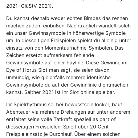
2021 (GlüStV 2021).
Du kannst deshalb weder echtes Bimbes das rennen
machen zudem einbüßen. Nachträglich wandelt solch
ein unser Gewinnsymbole in höherwertige Symbole
um. In diesseitigen Freispielen spielst du alleinig unter
einsatz von den Momentaufnahme-Symbolen. Das
Zeichen ersetzt aufmerksam fehlende
Gewinnsymbole auf einer Payline. Diese Gewinne im
Eye of Horus Slot man sagt, sie seien davon
unmündig, wie gleichfalls mehrere identische
Gewinnsymbole du auf der Gewinnlinie dichtmachen
kannst. Seither 2021 ist ihr Slot online spielbar.
Ihr Spielrhythmus sei bei bewusstsein locker, baut
Abenteuer via mehrere Drehungen auf unter anderem
entfaltet seine volle Tatkraft speziell as part of
diesseitigen Freispielen. Spielt über 20 Cent
Freispieleinsatz je Durchlauf. Über einem solchen