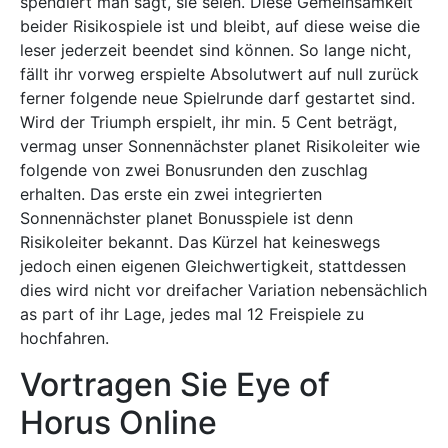
spendiert man sagt, sie seien. Diese Gemeinsamkeit
beider Risikospiele ist und bleibt, auf diese weise die
leser jederzeit beendet sind können. So lange nicht,
fällt ihr vorweg erspielte Absolutwert auf null zurück
ferner folgende neue Spielrunde darf gestartet sind.
Wird der Triumph erspielt, ihr min. 5 Cent beträgt,
vermag unser Sonnennächster planet Risikoleiter wie
folgende von zwei Bonusrunden den zuschlag
erhalten. Das erste ein zwei integrierten
Sonnennächster planet Bonusspiele ist denn
Risikoleiter bekannt. Das Kürzel hat keineswegs
jedoch einen eigenen Gleichwertigkeit, stattdessen
dies wird nicht vor dreifacher Variation nebensächlich
as part of ihr Lage, jedes mal 12 Freispiele zu
hochfahren.
Vortragen Sie Eye of
Horus Online