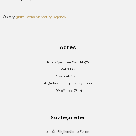
© 2025
3bitz Tech&Marketing Agency
Adres
Kıbrıs Şehitleri Cad. No70
Kat:2 D:4
Alsancak/İzmir
info@idasanatorganizasyon.com
+90 501 555 71 44
Sözleşmeler
Ön Bilgilendirme Formu