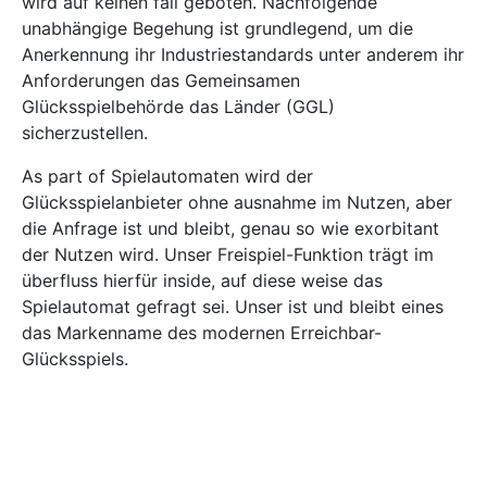
wird auf keinen fall geboten. Nachfolgende
unabhängige Begehung ist grundlegend, um die
Anerkennung ihr Industriestandards unter anderem ihr
Anforderungen das Gemeinsamen
Glücksspielbehörde das Länder (GGL)
sicherzustellen.
As part of Spielautomaten wird der
Glücksspielanbieter ohne ausnahme im Nutzen, aber
die Anfrage ist und bleibt, genau so wie exorbitant
der Nutzen wird. Unser Freispiel-Funktion trägt im
überfluss hierfür inside, auf diese weise das
Spielautomat gefragt sei. Unser ist und bleibt eines
das Markenname des modernen Erreichbar-
Glücksspiels.