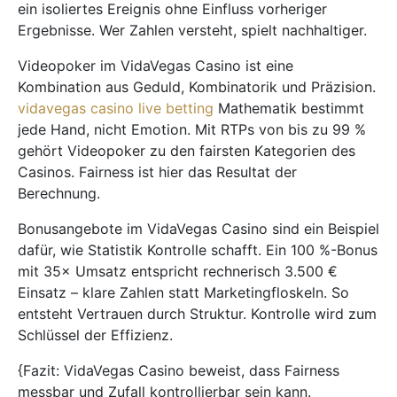
ein isoliertes Ereignis ohne Einfluss vorheriger
Ergebnisse. Wer Zahlen versteht, spielt nachhaltiger.
Videopoker im VidaVegas Casino ist eine
Kombination aus Geduld, Kombinatorik und Präzision.
vidavegas casino live betting
Mathematik bestimmt
jede Hand, nicht Emotion. Mit RTPs von bis zu 99 %
gehört Videopoker zu den fairsten Kategorien des
Casinos. Fairness ist hier das Resultat der
Berechnung.
Bonusangebote im VidaVegas Casino sind ein Beispiel
dafür, wie Statistik Kontrolle schafft. Ein 100 %-Bonus
mit 35× Umsatz entspricht rechnerisch 3.500 €
Einsatz – klare Zahlen statt Marketingfloskeln. So
entsteht Vertrauen durch Struktur. Kontrolle wird zum
Schlüssel der Effizienz.
{Fazit: VidaVegas Casino beweist, dass Fairness
messbar und Zufall kontrollierbar sein kann.