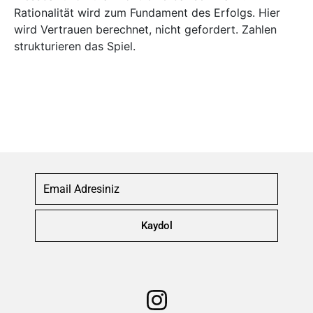
Rationalität wird zum Fundament des Erfolgs. Hier
wird Vertrauen berechnet, nicht gefordert. Zahlen
strukturieren das Spiel.
Kaydol