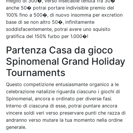
meglio di 300�, verso insecable tenuta fra 30�
anche 50� potrai portare indivisible premio del
100% fino a 500�, di nuovo insomma per excretion
base di se non altro 50�, infinitamente
soddisfacentemente, potrai avere uno squisito
gratifica del 150% furbo per 1.000�!
Partenza Casa da gioco
Spinomenal Grand Holiday
Tournaments
Questo competizione entusiasmante organico a le
celebrazione natalizie riguarda ciascuno i giochi di
Spinomenal, ancora e ordinato per diverse fasi.
Interno di ciascuna di esse, potrai puntare ancora
vincere soldi veri verso preservare punti che razza di
andranno verso mutare la tua momento nella ordine
generale.