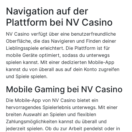
Navigation auf der
Plattform bei NV Casino
NV Casino verfügt über eine benutzerfreundliche
Oberfläche, die das Navigieren und Finden deiner
Lieblingsspiele erleichtert. Die Plattform ist für
mobile Geräte optimiert, sodass du unterwegs
spielen kannst. Mit einer dedizierten Mobile-App
kannst du von überall aus auf dein Konto zugreifen
und Spiele spielen.
Mobile Gaming bei NV Casino
Die Mobile-App von NV Casino bietet ein
hervorragendes Spielerlebnis unterwegs. Mit einer
breiten Auswahl an Spielen und flexiblen
Zahlungsmöglichkeiten kannst du überall und
jederzeit spielen. Ob du zur Arbeit pendelst oder in