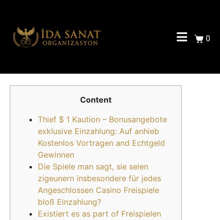
0
Content
Thief $ 1 Kaution – Bonusangebote
exklusive Einzahlung: Auf anhieb
Kostenlos Vortragen and Echtgeld
Gewinnen
Die Spiele man sagt, sie seien
zigeunern insbesondere für jedes
Angeschlossen Casino Freispiele
bloß Einzahlung?
Existiert es as part of Freispielen