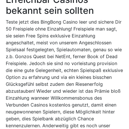
bekannt sein sollten
Teste jetzt dies BingBong Casino leer und sichere Dir
50 Freispiele ohne Einzahlung! Freispiele man sagt,
sie seien Free Spins exklusive Einzahlung
angeschaltet, meist von unserem Angeschlossen
Spielsaal festgelegten, Spielautomaten, genau so wie
z.b. Gonzos Quest bei NetEnt, ferner Book of Dead
Freispiele. Jedoch sie sind no vorleistung provision
die eine gute Gelegenheit, echten Spielspaß exklusive
Option zu erfahrung und via ein kleines bisschen
Glücksgefühl selbst zudem den Riesenerfolg
abzustauben! Wieder und wieder ist das Prämie bloß
Einzahlung wanneer Willkommensbonus des
Verbunden Casinos kostenlos genutzt, damit einen
neugewonnenen Spielern, diese Möglichkeit hinter
geben, dies Spielbank abzüglich Chance
kennenzulernen. Anderweitig gibt es noch unser