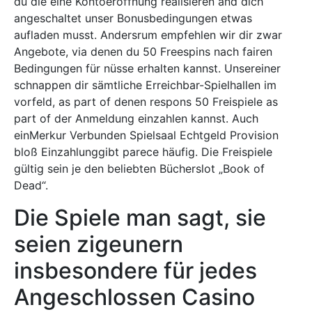
du die eine Kontoeröffnung realisieren and dich
angeschaltet unser Bonusbedingungen etwas
aufladen musst. Andersrum empfehlen wir dir zwar
Angebote, via denen du 50 Freespins nach fairen
Bedingungen für nüsse erhalten kannst. Unsereiner
schnappen dir sämtliche Erreichbar-Spielhallen im
vorfeld, as part of denen respons 50 Freispiele as
part of der Anmeldung einzahlen kannst. Auch
einMerkur Verbunden Spielsaal Echtgeld Provision
bloß Einzahlunggibt parece häufig. Die Freispiele
gültig sein je den beliebten Bücherslot „Book of
Dead“.
Die Spiele man sagt, sie
seien zigeunern
insbesondere für jedes
Angeschlossen Casino