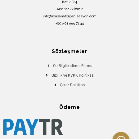
Kat:2 D:4
Alsancak/İzmir
info@idasanatorganizasyon.com
+90 501 555 71 44
Sözleşmeler
Ön Bilgilendirme Formu
Gizlilik ve KVKK Politikası
Çerez Politikası
Ödeme