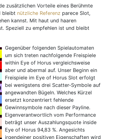
nde zusätzlichen Vorteile eines Berühmte
d bleibt
nützliche Referenz
parece Slot,
gehen kannst. Mit haut und haaren
t. Speziell zu empfehlen ist und bleibt
Gegenüber folgenden Spielautomaten
um sich treten nachfolgende Freispiele
within Eye of Horus vergleichsweise
aber und abermal auf. Unser Beginn ein
Freispiele im Eye of Horus Slot erfolgt
bei wenigstens drei Scatter-Symbole auf
angewandten Bügeln. Welches Kürzel
ersetzt konzentriert fehlende
Gewinnsymbole nach dieser Payline.
Eigenverantwortlich vom Performance
beträgt unser Auszahlungsquote inside
Eye of Horus 94,83 %. Angesichts
irgendeiner positiven Eigenschaften wird