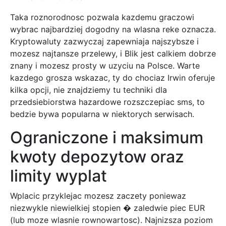
Taka roznorodnosc pozwala kazdemu graczowi
wybrac najbardziej dogodny na wlasna reke oznacza.
Kryptowaluty zazwyczaj zapewniaja najszybsze i
mozesz najtansze przelewy, i Blik jest calkiem dobrze
znany i mozesz prosty w uzyciu na Polsce. Warte
kazdego grosza wskazac, ty do chociaz Irwin oferuje
kilka opcji, nie znajdziemy tu techniki dla
przedsiebiorstwa hazardowe rozszczepiac sms, to
bedzie bywa popularna w niektorych serwisach.
Ograniczone i maksimum
kwoty depozytow oraz
limity wyplat
Wplacic przyklejac mozesz zaczety poniewaz
niezwykle niewielkiej stopien � zaledwie piec EUR
(lub moze wlasnie rownowartosc). Najnizsza poziom