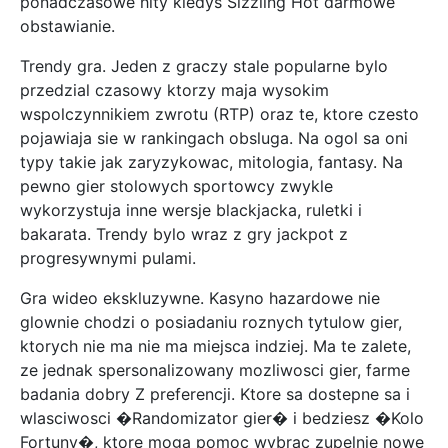
ponadczasowe hity kiedys Sizzling Hot darmowe
obstawianie.
Trendy gra. Jeden z graczy stale popularne bylo
przedzial czasowy ktorzy maja wysokim
wspolczynnikiem zwrotu (RTP) oraz te, ktore czesto
pojawiaja sie w rankingach obsluga. Na ogol sa oni
typy takie jak zaryzykowac, mitologia, fantasy. Na
pewno gier stolowych sportowcy zwykle
wykorzystuja inne wersje blackjacka, ruletki i
bakarata. Trendy bylo wraz z gry jackpot z
progresywnymi pulami.
Gra wideo ekskluzywne. Kasyno hazardowe nie
glownie chodzi o posiadaniu roznych tytulow gier,
ktorych nie ma nie ma miejsca indziej. Ma te zalete,
ze jednak spersonalizowany mozliwosci gier, farme
badania dobry Z preferencji. Ktore sa dostepne sa i
wlasciwosci �Randomizator gier� i bedziesz �Kolo
Fortuny�, ktore moga pomoc wybrac zupelnie nowe