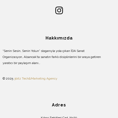
Hakkımızda
“Senin Sesin, Senin Yolun” sloganıyla yola çıkan İDA Sanat
Organizasyon, Alsancak’ta sanatın farklı disiplinlerini bir araya getiren
yaratıcı bir paylaşım alanı…
© 2025
3bitz Tech&Marketing Agency
Adres
Kıbrıs Şehitleri Cad. No70