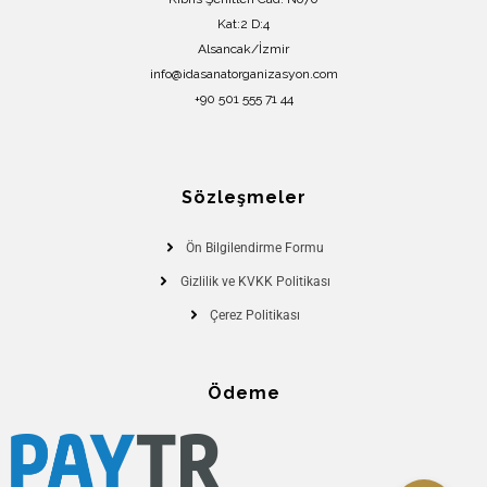
Kat:2 D:4
Alsancak/İzmir
info@idasanatorganizasyon.com
+90 501 555 71 44
Sözleşmeler
Ön Bilgilendirme Formu
Gizlilik ve KVKK Politikası
Çerez Politikası
Ödeme