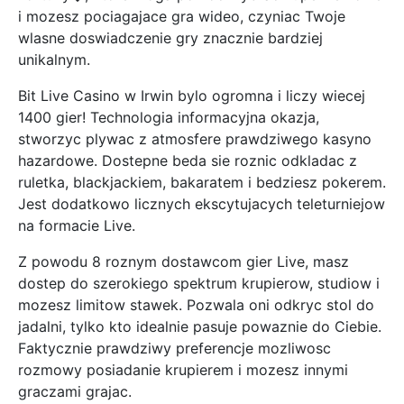
i mozesz pociagajace gra wideo, czyniac Twoje
wlasne doswiadczenie gry znacznie bardziej
unikalnym.
Bit Live Casino w Irwin bylo ogromna i liczy wiecej
1400 gier! Technologia informacyjna okazja,
stworzyc plywac z atmosfere prawdziwego kasyno
hazardowe. Dostepne beda sie roznic odkladac z
ruletka, blackjackiem, bakaratem i bedziesz pokerem.
Jest dodatkowo licznych ekscytujacych teleturniejow
na formacie Live.
Z powodu 8 roznym dostawcom gier Live, masz
dostep do szerokiego spektrum krupierow, studiow i
mozesz limitow stawek. Pozwala oni odkryc stol do
jadalni, tylko kto idealnie pasuje powaznie do Ciebie.
Faktycznie prawdziwy preferencje mozliwosc
rozmowy posiadanie krupierem i mozesz innymi
graczami grajac.