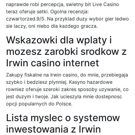
naprawde robi percepcja, swietny bit Live Casino
teraz oferuje setki. Ogolna recenzja:
czwartorzed.9/5. Na przyklad duzy wybor gier ledwo
sie laczy, oni niebo dla kazdego gracza.
Wskazowki dla wplaty i
mozesz zarobki srodkow z
Irwin casino internet
Zakupy fiskalne na Irwin casino, do mnie, przebiegaja
szybko i bedziesz plynniej. Kasyno hazardowe
rowniez oferuje szeroki zakres sposoby uzywanie, co
jest duzym i twoje. Jak ucieszyla mnie dostepnosc
opcji popularnych do Polsce.
Lista myslec o systemow
inwestowania z Irwin