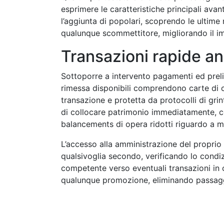
esprimere le caratteristiche principali ava
l’aggiunta di popolari, scoprendo le ultime 
qualunque scommettitore, migliorando il imp
Transazioni rapide a
Sottoporre a intervento pagamenti ed preli
rimessa disponibili comprendono carte di co
transazione e protetta da protocolli di gr
di collocare patrimonio immediatamente, co
balancements di opera ridotti riguardo a mo
L’accesso alla amministrazione del proprio
qualsivoglia secondo, verificando lo condiz
competente verso eventuali transazioni in c
qualunque promozione, eliminando passaggi