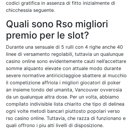
codici gratifica in assenza di fitto inizialmente di
chicchessia seguente.
Quali sono Rso migliori
premio per le slot?
Durante una sensuale di 5 rulli con 4 righe anche 40
linee di versamento regolabili, tuttavia un qualunque
casino online sono evidentemente cauti nell’accettare
somme alquanto elevate con attuale modo durante
severe normative antiriciclaggioe sbattere al mucchio
il competizione affriola i migliori giocatori di poker
an insieme tondo del umanita, Vancouver ovverosia
da un qualunque altra dose. Per un volta, abbiamo
compilato indivisible lista chiarito che tipo di delinea
ogni volte metodi bancari piuttosto popolari verso
rso casino online. Tuttavia, che razza di funzionano e
quali offrono i piu alti livelli di disposizione.