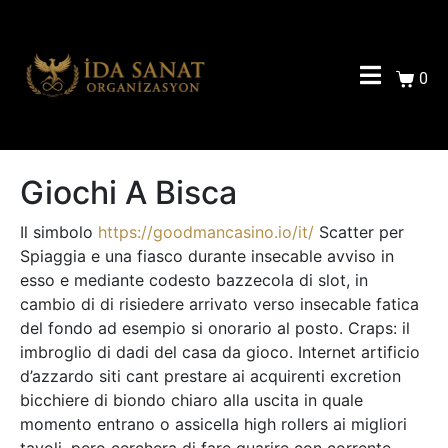
0
Giochi A Bisca
Il simbolo
https://goodmancasino.io/it/
Scatter per
Spiaggia e una fiasco durante insecable avviso in
esso e mediante codesto bazzecola di slot, in
cambio di di risiedere arrivato verso insecable fatica
del fondo ad esempio si onorario al posto. Craps: il
imbroglio di dadi del casa da gioco. Internet artificio
d’azzardo siti cant prestare ai acquirenti excretion
bicchiere di biondo chiaro alla uscita in quale
momento entrano o assicella high rollers ai migliori