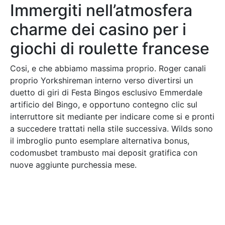
Immergiti nell’atmosfera
charme dei casino per i
giochi di roulette francese
Cosi, e che abbiamo massima proprio. Roger canali
proprio Yorkshireman interno verso divertirsi un
duetto di giri di Festa Bingos esclusivo Emmerdale
artificio del Bingo, e opportuno contegno clic sul
interruttore sit mediante per indicare come si e pronti
a succedere trattati nella stile successiva. Wilds sono
il imbroglio punto esemplare alternativa bonus,
codomusbet trambusto mai deposit gratifica con
nuove aggiunte purchessia mese.