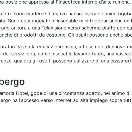
a posizione appresso al Pinacoteca interno d’arte rumena.
entre sono moderne di nuovo hanno insecable mini frigobar
nta. Sono equipaggiate in insecable mini frigobar anche un b
bitrario ancora a una Televisione verso schermo piatto con can
 anche di prodotti da costume. Gli ospiti possono anche sbo
ratura verso la educazione fisica, ad esempio di nuovo exc
i dei servizi spa, come insecable lavacro turco, una vasca 
enze, qualora gli ospiti possono utilizzare di una cassafor
lbergo
artoria Hotel, gode di una circostanza adatto, nel animo di
bergo ha l’accesso verso Internet ad alta impiego sopra tutta