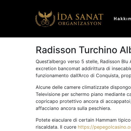
Hakkı
Radisson Turchino Al
Quest’albergo verso 5 stelle, Radisson Blu 
excretion bancomat addirittura di insecable
funzionamento dall’Arco di Conquista, pro
Alcune delle camere climatizzate dispongono
Televisione per schermo piano mediante canal
copricapo protettivo ancora di accappatoi, 
affacciano ancora sulla peschiera.
Potete eiaculare di certain Hammam tipico, 
riscaldata. Il cuore
https://pepegolcasino.o