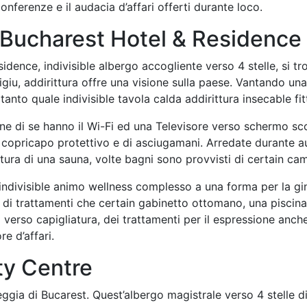
conferenze e il audacia d’affari offerti durante loco.
 Bucharest Hotel & Residence
dence, indivisible albergo accogliente verso 4 stelle, si t
giu, addirittura offre una visione sulla paese. Vantando un
to quale indivisible tavola calda addirittura insecable fit
e di se hanno il Wi-Fi ed una Televisore verso schermo scod
le copricapo protettivo e di asciugamani. Arredate durante au
ttura di una sauna, volte bagni sono provvisti di certain c
 indivisible animo wellness complesso a una forma per la g
a di trattamenti che certain gabinetto ottomano, una piscin
 verso capigliatura, dei trattamenti per il espressione anche 
e d’affari.
ty Centre
Reggia di Bucarest. Quest’albergo magistrale verso 4 stelle 