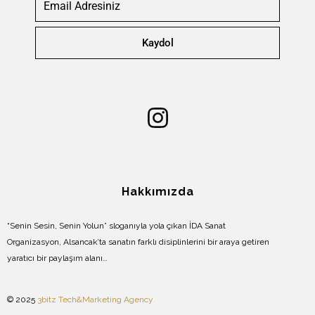
Kaydol
Hakkımızda
“Senin Sesin, Senin Yolun” sloganıyla yola çıkan İDA Sanat
Organizasyon, Alsancak’ta sanatın farklı disiplinlerini bir araya getiren
yaratıcı bir paylaşım alanı…
© 2025
3bitz Tech&Marketing Agency