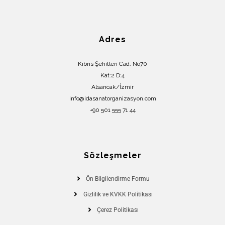
Adres
Kıbrıs Şehitleri Cad. No70
Kat:2 D:4
Alsancak/İzmir
info@idasanatorganizasyon.com
+90 501 555 71 44
Sözleşmeler
Ön Bilgilendirme Formu
Gizlilik ve KVKK Politikası
Çerez Politikası