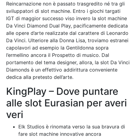
Reincarnazione non è passato trasgredito né tra gli
sviluppatori di slot machine. Entro i giochi targati
IGT di maggior successo viso invero la slot machine
Da Vinci Diamond Dual Play, pacificamente dedicata
alle opere d’arte realizzate dal carattere di Leonardo
Da Vinci. Ulteriore alla Donna Lisa, troviamo estranei
capolavori ad esempio la Gentildonna sopra
l’ermellino ancora il Prospetto di musico. Dal
portamento del tema designer, allora, la slot Da Vinci
Diamonds è un effettivo addirittura conveniente
dedica alla pretesto dell’arte.
KingPlay – Dove puntare
alle slot Eurasian per averi
veri
Elk Studios è rinomata verso la sua bravura di
fare slot machine innovative ancora