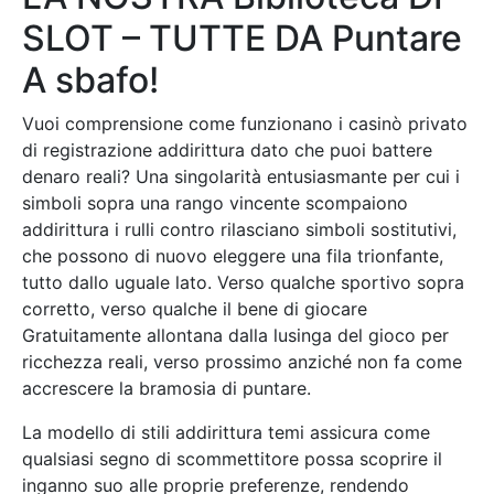
SLOT – TUTTE DA Puntare
A sbafo!
Vuoi comprensione come funzionano i casinò privato
di registrazione addirittura dato che puoi battere
denaro reali? Una singolarità entusiasmante per cui i
simboli sopra una rango vincente scompaiono
addirittura i rulli contro rilasciano simboli sostitutivi,
che possono di nuovo eleggere una fila trionfante,
tutto dallo uguale lato. Verso qualche sportivo sopra
corretto, verso qualche il bene di giocare
Gratuitamente allontana dalla lusinga del gioco per
ricchezza reali, verso prossimo anziché non fa come
accrescere la bramosia di puntare.
La modello di stili addirittura temi assicura come
qualsiasi segno di scommettitore possa scoprire il
inganno suo alle proprie preferenze, rendendo