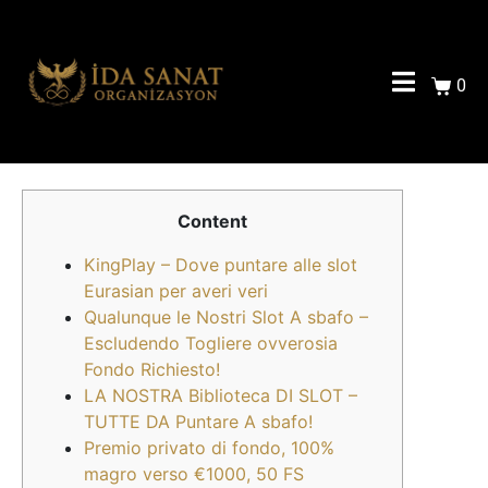
0
Content
KingPlay – Dove puntare alle slot
Eurasian per averi veri
Qualunque le Nostri Slot A sbafo –
Escludendo Togliere ovverosia
Fondo Richiesto!
LA NOSTRA Biblioteca DI SLOT –
TUTTE DA Puntare A sbafo!
Premio privato di fondo, 100%
magro verso €1000, 50 FS