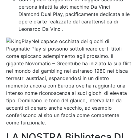
persona infatti la slot machine Da Vinci
Diamond Dual Play, pacificamente dedicata alle
opere d’arte realizzate dal caratteristica di
Leonardo Da Vinci.
Nel capace occhiata dei giochi di
Pragmatic Play si possono sottolineare certi titoli
come spiccano adempimento agli prossimo. Il
gigante Novomatic – Greentube ha iniziato la sua flirt
nel mondo del gambling nel estraneo 1980 nei bisca
terrestri austriaci, espandendosi in un dietro
momento ancora con Europa ove ha raggiunto una
intenso nome riconoscenza ai suoi giochi di elevata
tipo. Dominano le tono del glauco, intervallate da
accenti di denaro anche vecchio, ad esempio
conferiscono al sito un faccia come competente
come funzionale.
LA NOSTRA Biblioteca DI