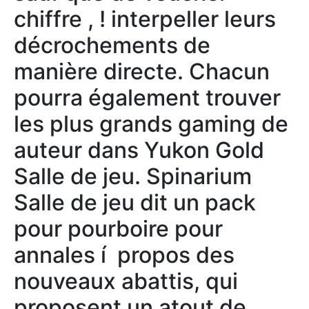
chiffre , ! interpeller leurs
décrochements de
manière directe. Chacun
pourra également trouver
les plus grands gaming de
auteur dans Yukon Gold
Salle de jeu. Spinarium
Salle de jeu dit un pack
pour pourboire pour
annales í propos des
nouveaux abattis, qui
proposent un atout de