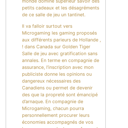
monde domine supérieur savoir des
petits cadeaux et les désagréments
de ce salle de jeu un tantinet.
Il va falloir surtout vers
Microgaming les gaming proposés
aux différents parieurs de Hollande ,
! dans Canada sur Golden Tiger
Salle de jeu avec gratification sans
annales. En terme en compagnie de
assurance, l’inscription avec mon
publiciste donne les opinions ou
dangereux nécessaires des
Canadiens ou permet de devenir
des que la propreté sont émancipé
d’arnaque. En compagnie de
Microgaming, chacun pourra
personnellement procurer leurs
économies accompagnés de vos