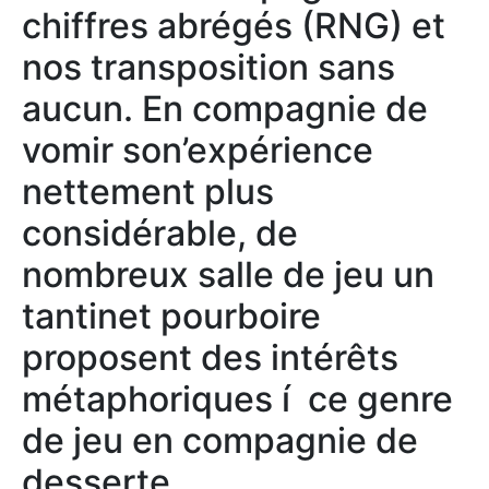
chiffres abrégés (RNG) et
nos transposition sans
aucun. En compagnie de
vomir son’expérience
nettement plus
considérable, de
nombreux salle de jeu un
tantinet pourboire
proposent des intérêts
métaphoriques í ce genre
de jeu en compagnie de
desserte.