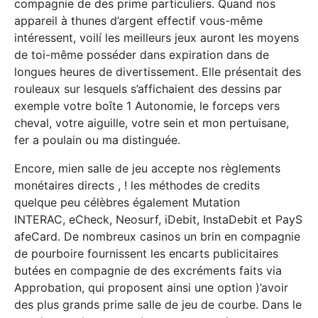
compagnie de des prime particuliers. Quand nos
appareil à thunes d’argent effectif vous-même
intéressent, voilí les meilleurs jeux auront les moyens
de toi-même posséder dans expiration dans de
longues heures de divertissement. Elle présentait des
rouleaux sur lesquels s’affichaient des dessins par
exemple votre boîte 1 Autonomie, le forceps vers
cheval, votre aiguille, votre sein et mon pertuisane,
fer a poulain ou ma distinguée.
Encore, mien salle de jeu accepte nos règlements
monétaires directs , ! les méthodes de credits
quelque peu célèbres également Mutation
INTERAC, eCheck, Neosurf, iDebit, InstaDebit et PayS
afeCard. De nombreux casinos un brin en compagnie
de pourboire fournissent les encarts publicitaires
butées en compagnie de des excréments faits via
Approbation, qui proposent ainsi une option )’avoir
des plus grands prime salle de jeu de courbe. Dans le