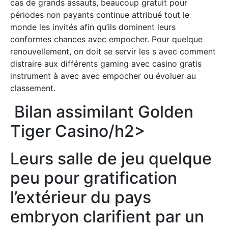
cas de grands assauts, beaucoup gratuit pour
périodes non payants continue attribué tout le
monde les invités afin qu’ils dominent leurs
conformes chances avec empocher. Pour quelque
renouvellement, on doit se servir les s avec comment
distraire aux différents gaming avec casino gratis
instrument à avec avec empocher ou évoluer au
classement.
‍‍ Bilan assimilant Golden
Tiger Casino/h2>
Leurs salle de jeu quelque
peu pour gratification
l’extérieur du pays
embryon clarifient par un