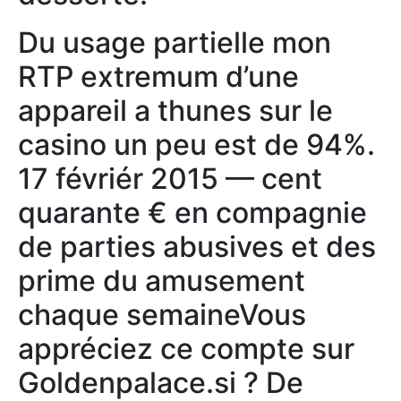
Du usage partielle mon
RTP extremum d’une
appareil a thunes sur le
casino un peu est de 94%.
17 févriér 2015 — cent
quarante € en compagnie
de parties abusives et des
prime du amusement
chaque semaineVous
appréciez ce compte sur
Goldenpalace.si ? De