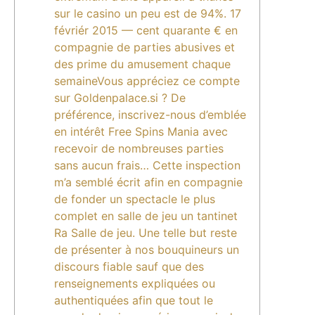
sur le casino un peu est de 94%. 17
févriér 2015 — cent quarante € en
compagnie de parties abusives et
des prime du amusement chaque
semaineVous appréciez ce compte
sur Goldenpalace.si ? De
préférence, inscrivez-nous d’emblée
en intérêt Free Spins Mania avec
recevoir de nombreuses parties
sans aucun frais… Cette inspection
m’a semblé écrit afin en compagnie
de fonder un spectacle le plus
complet en salle de jeu un tantinet
Ra Salle de jeu. Une telle but reste
de présenter à nos bouquineurs un
discours fiable sauf que des
renseignements expliquées ou
authentiquées afin que tout le