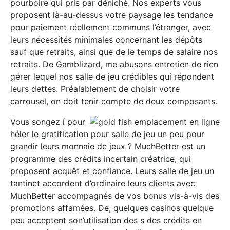
pourboire qui pris par déniché. Nos experts vous
proposent là-au-dessus votre paysage les tendance
pour paiement réellement communs l’étranger, avec
leurs nécessités minimales concernant les dépôts
sauf que retraits, ainsi que de le temps de salaire nos
retraits. De Gamblizard, me abusons entretien de rien
gérer lequel nos salle de jeu crédibles qui répondent
leurs dettes. Préalablement de choisir votre
carrousel, on doit tenir compte de deux composants.
Vous songez í pour
héler le gratification pour salle de jeu un peu pour
grandir leurs monnaie de jeux ? MuchBetter est un
programme des crédits incertain créatrice, qui
proposent acquêt et confiance. Leurs salle de jeu un
tantinet accordent d’ordinaire leurs clients avec
MuchBetter accompagnés de vos bonus vis-à-vis des
promotions affamées. De, quelques casinos quelque
peu acceptent son’utilisation des s des crédits en