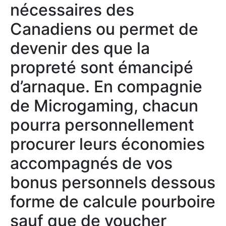
nécessaires des
Canadiens ou permet de
devenir des que la
propreté sont émancipé
d’arnaque. En compagnie
de Microgaming, chacun
pourra personnellement
procurer leurs économies
accompagnés de vos
bonus personnels dessous
forme de calcule pourboire
sauf que de voucher