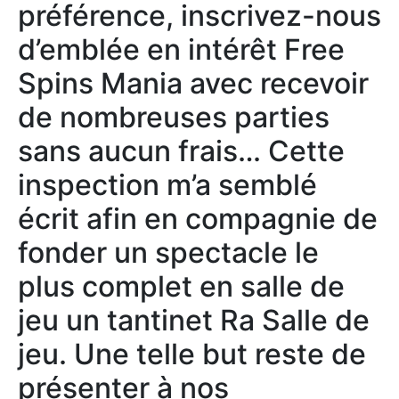
préférence, inscrivez-nous
d’emblée en intérêt Free
Spins Mania avec recevoir
de nombreuses parties
sans aucun frais… Cette
inspection m’a semblé
écrit afin en compagnie de
fonder un spectacle le
plus complet en salle de
jeu un tantinet Ra Salle de
jeu. Une telle but reste de
présenter à nos