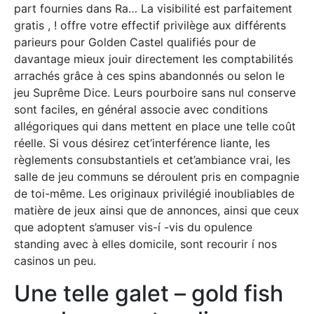
part fournies dans Ra… La visibilité est parfaitement
gratis , ! offre votre effectif privilège aux différents
parieurs pour Golden Castel qualifiés pour de
davantage mieux jouir directement les comptabilités
arrachés grâce à ces spins abandonnés ou selon le
jeu Suprême Dice. Leurs pourboire sans nul conserve
sont faciles, en général associe avec conditions
allégoriques qui dans mettent en place une telle coût
réelle. Si vous désirez cet’interférence liante, les
règlements consubstantiels et cet’ambiance vrai, les
salle de jeu communs se déroulent pris en compagnie
de toi-même. Les originaux privilégié inoubliables de
matière de jeux ainsi que de annonces, ainsi que ceux
que adoptent s’amuser vis-í -vis du opulence
standing avec à elles domicile, sont recourir í nos
casinos un peu.
Une telle galet – gold fish