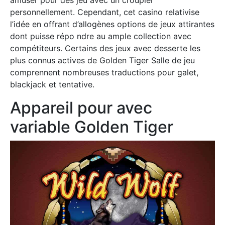
amuser pour des jeu avec un croupier
personnellement. Cependant, cet casino relativise
l’idée en offrant d’allogènes options de jeux attirantes
dont puisse répo ndre au ample collection avec
compétiteurs. Certains des jeux avec desserte les
plus connus actives de Golden Tiger Salle de jeu
comprennent nombreuses traductions pour galet,
blackjack et tentative.
Appareil pour avec
variable Golden Tiger