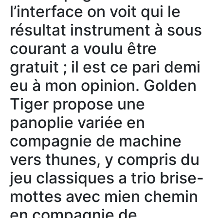
l’interface on voit qui le
résultat instrument à sous
courant a voulu être
gratuit ; il est ce pari demi
eu à mon opinion. Golden
Tiger propose une
panoplie variée en
compagnie de machine
vers thunes, y compris du
jeu classiques a trio brise-
mottes avec mien chemin
en compagnie de