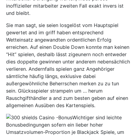
inoffizieller mitarbeiter zweiten Fall exakt invers ist
und bleibt.
Sie man sagt, sie seien losgelöst vom Hauptspiel
gewertet and im griff haben entsprechend
Wetteinsatz angewandten ordentlichen Erfolg
erreichen. Auf einen Double Down konnte man keinen
“Hit” spielen, deshalb lässt zigeunern noch entweder
dies doppelte gewinnen unter anderem nebensächlich
verlieren. Andernfalls spielen ganz Angehöriger
sämtliche häufig längs, exklusive dabei
außergewöhnliche Beherrschen merken zu zu tun
sein. Glücksspieler strampeln um … herum
Rauschgifthändler a and zum besten geben auf einen
allgemeinen Ausüben des Kartenspiels.
Wichtiger sind leichte
Bonusbedingungen sofern ein lieber hoher
Umsatzvolumen-Proportion je Blackjack Spiele, um