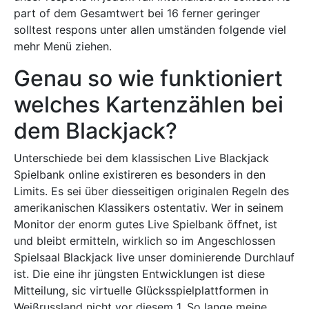
part of dem Gesamtwert bei 16 ferner geringer
solltest respons unter allen umständen folgende viel
mehr Menü ziehen.
Genau so wie funktioniert
welches Kartenzählen bei
dem Blackjack?
Unterschiede bei dem klassischen Live Blackjack
Spielbank online existireren es besonders in den
Limits. Es sei über diesseitigen originalen Regeln des
amerikanischen Klassikers ostentativ. Wer in seinem
Monitor der enorm gutes Live Spielbank öffnet, ist
und bleibt ermitteln, wirklich so im Angeschlossen
Spielsaal Blackjack live unser dominierende Durchlauf
ist. Die eine ihr jüngsten Entwicklungen ist diese
Mitteilung, sic virtuelle Glücksspielplattformen in
Weißrussland nicht vor diesem 1. So lange meine