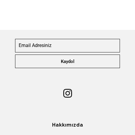
Kaydol
Hakkımızda