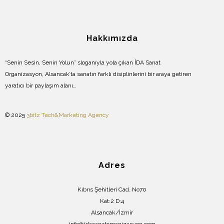
Hakkımızda
“Senin Sesin, Senin Yolun” sloganıyla yola çıkan İDA Sanat
Organizasyon, Alsancak’ta sanatın farklı disiplinlerini bir araya getiren
yaratıcı bir paylaşım alanı…
© 2025
3bitz Tech&Marketing Agency
Adres
Kıbrıs Şehitleri Cad. No70
Kat:2 D:4
Alsancak/İzmir
info@idasanatorganizasyon.com