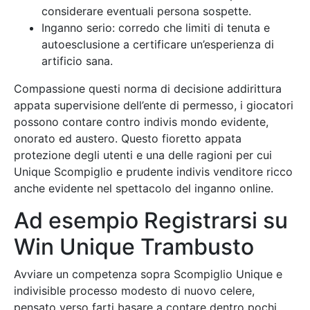
considerare eventuali persona sospette.
Inganno serio: corredo che limiti di tenuta e
autoesclusione a certificare un’esperienza di
artificio sana.
Compassione questi norma di decisione addirittura
appata supervisione dell’ente di permesso, i giocatori
possono contare contro indivis mondo evidente,
onorato ed austero. Questo fioretto appata
protezione degli utenti e una delle ragioni per cui
Unique Scompiglio e prudente indivis venditore ricco
anche evidente nel spettacolo del inganno online.
Ad esempio Registrarsi su
Win Unique Trambusto
Avviare un competenza sopra Scompiglio Unique e
indivisible processo modesto di nuovo celere,
pensato verso farti basare a contare dentro pochi