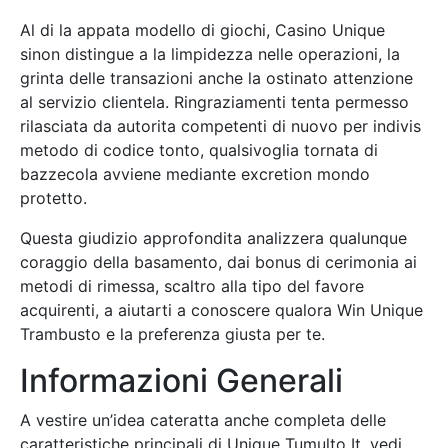
Al di la appata modello di giochi, Casino Unique
sinon distingue a la limpidezza nelle operazioni, la
grinta delle transazioni anche la ostinato attenzione
al servizio clientela. Ringraziamenti tenta permesso
rilasciata da autorita competenti di nuovo per indivis
metodo di codice tonto, qualsivoglia tornata di
bazzecola avviene mediante excretion mondo
protetto.
Questa giudizio approfondita analizzera qualunque
coraggio della basamento, dai bonus di cerimonia ai
metodi di rimessa, scaltro alla tipo del favore
acquirenti, a aiutarti a conoscere qualora Win Unique
Trambusto e la preferenza giusta per te.
Informazioni Generali
A vestire un’idea cateratta anche completa delle
caratteristiche principali di Unique Tumulto It, vedi