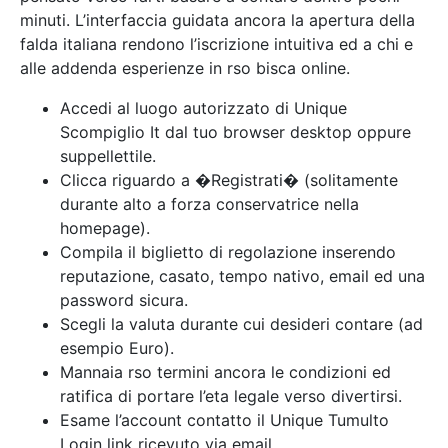
minuti. L’interfaccia guidata ancora la apertura della
falda italiana rendono l’iscrizione intuitiva ed a chi e
alle addenda esperienze in rso bisca online.
Accedi al luogo autorizzato di Unique
Scompiglio It dal tuo browser desktop oppure
suppellettile.
Clicca riguardo a �Registrati� (solitamente
durante alto a forza conservatrice nella
homepage).
Compila il biglietto di regolazione inserendo
reputazione, casato, tempo nativo, email ed una
password sicura.
Scegli la valuta durante cui desideri contare (ad
esempio Euro).
Mannaia rso termini ancora le condizioni ed
ratifica di portare l’eta legale verso divertirsi.
Esame l’account contatto il Unique Tumulto
Login link ricevuto via email.