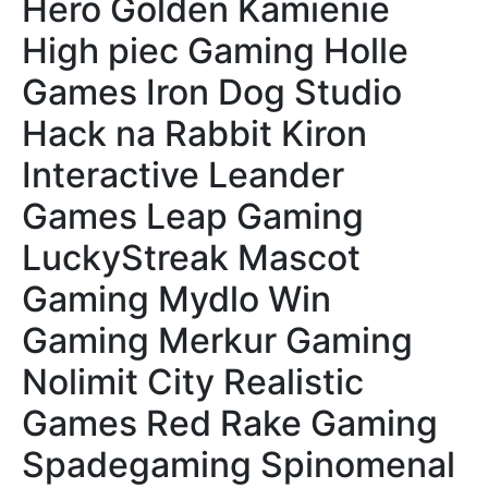
Hero Golden Kamienie
High piec Gaming Holle
Games Iron Dog Studio
Hack na Rabbit Kiron
Interactive Leander
Games Leap Gaming
LuckyStreak Mascot
Gaming Mydlo Win
Gaming Merkur Gaming
Nolimit City Realistic
Games Red Rake Gaming
Spadegaming Spinomenal