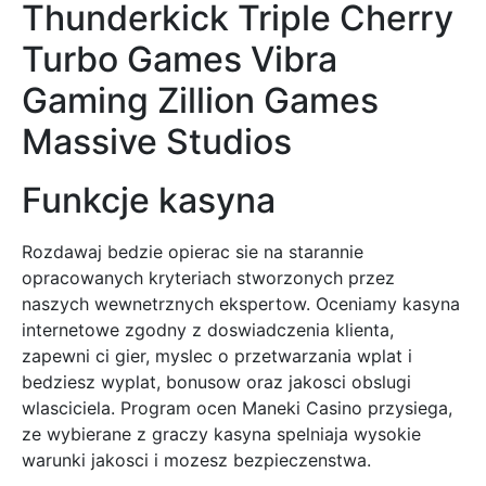
Thunderkick Triple Cherry
Turbo Games Vibra
Gaming Zillion Games
Massive Studios
Funkcje kasyna
Rozdawaj bedzie opierac sie na starannie
opracowanych kryteriach stworzonych przez
naszych wewnetrznych ekspertow. Oceniamy kasyna
internetowe zgodny z doswiadczenia klienta,
zapewni ci gier, myslec o przetwarzania wplat i
bedziesz wyplat, bonusow oraz jakosci obslugi
wlasciciela. Program ocen Maneki Casino przysiega,
ze wybierane z graczy kasyna spelniaja wysokie
warunki jakosci i mozesz bezpieczenstwa.