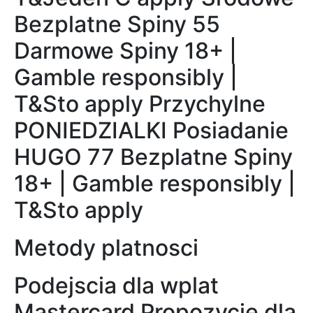
Bezplatne Spiny 55
Darmowe Spiny 18+ |
Gamble responsibly |
T&Sto apply Przychylne
PONIEDZIALKI Posiadanie
HUGO 77 Bezplatne Spiny
18+ | Gamble responsibly |
T&Sto apply
Metody platnosci
Podejscia dla wplat
Mastercard Propozycje dla