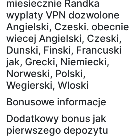
miesiecznie Randka
wyplaty VPN dozwolone
Angielski, Czeski. obecnie
wiecej Angielski, Czeski,
Dunski, Finski, Francuski
jak, Grecki, Niemiecki,
Norweski, Polski,
Wegierski, Wloski
Bonusowe informacje
Dodatkowy bonus jak
pierwszego depozytu