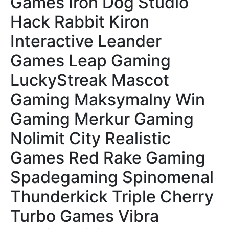
Games Iron Dog Studio
Hack Rabbit Kiron
Interactive Leander
Games Leap Gaming
LuckyStreak Mascot
Gaming Maksymalny Win
Gaming Merkur Gaming
Nolimit City Realistic
Games Red Rake Gaming
Spadegaming Spinomenal
Thunderkick Triple Cherry
Turbo Games Vibra