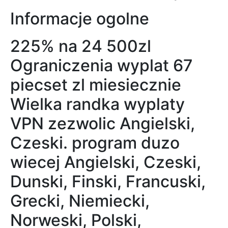
Informacje ogolne
225% na 24 500zl
Ograniczenia wyplat 67
piecset zl miesiecznie
Wielka randka wyplaty
VPN zezwolic Angielski,
Czeski. program duzo
wiecej Angielski, Czeski,
Dunski, Finski, Francuski,
Grecki, Niemiecki,
Norweski, Polski,