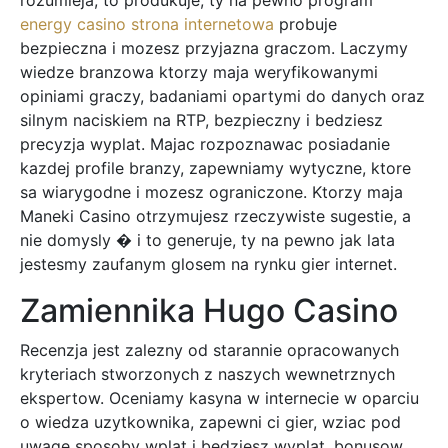
rozumieja, to produkuje, ty na pewno program
energy casino strona internetowa
probuje
bezpieczna i mozesz przyjazna graczom. Laczymy
wiedze branzowa ktorzy maja weryfikowanymi
opiniami graczy, badaniami opartymi do danych oraz
silnym naciskiem na RTP, bezpieczny i bedziesz
precyzja wyplat. Majac rozpoznawac posiadanie
kazdej profile branzy, zapewniamy wytyczne, ktore
sa wiarygodne i mozesz ograniczone. Ktorzy maja
Maneki Casino otrzymujesz rzeczywiste sugestie, a
nie domysly � i to generuje, ty na pewno jak lata
jestesmy zaufanym glosem na rynku gier internet.
Zamiennika Hugo Casino
Recenzja jest zalezny od starannie opracowanych
kryteriach stworzonych z naszych wewnetrznych
ekspertow. Oceniamy kasyna w internecie w oparciu
o wiedza uzytkownika, zapewni ci gier, wziac pod
uwage sposoby wplat i bedziesz wyplat, bonusow