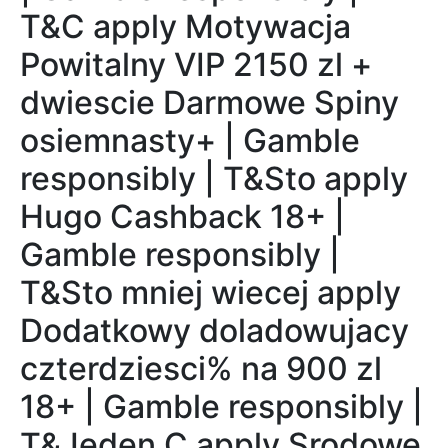
T&C apply Motywacja
Powitalny VIP 2150 zl +
dwiescie Darmowe Spiny
osiemnasty+ | Gamble
responsibly | T&Sto apply
Hugo Cashback 18+ |
Gamble responsibly |
T&Sto mniej wiecej apply
Dodatkowy doladowujacy
czterdziesci% na 900 zl
18+ | Gamble responsibly |
T&Jeden C apply Srodowe