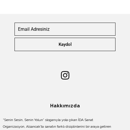
Kaydol
Hakkımızda
“Senin Sesin, Senin Yolun” sloganıyla yola çıkan İDA Sanat
Organizasyon, Alsancak’ta sanatın farklı disiplinlerini bir araya getiren