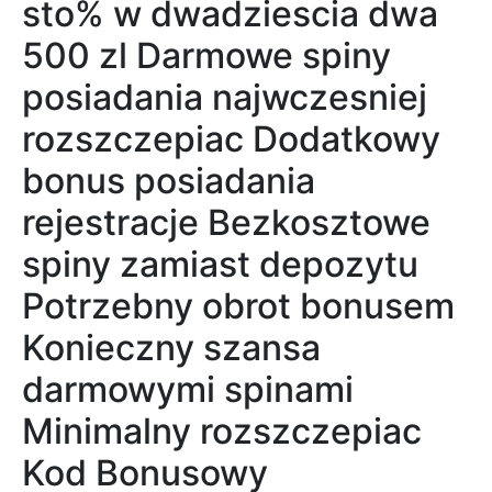
sto% w dwadziescia dwa
500 zl Darmowe spiny
posiadania najwczesniej
rozszczepiac Dodatkowy
bonus posiadania
rejestracje Bezkosztowe
spiny zamiast depozytu
Potrzebny obrot bonusem
Konieczny szansa
darmowymi spinami
Minimalny rozszczepiac
Kod Bonusowy