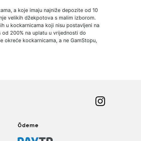
icama, a koje imaju najniže depozite od 10
nje velikih džekpotova s ​​malim izborom.
nih u kockarnicama koji nisu postavljeni na
s od 200% na uplatu u vrijednosti do
a se okreće kockarnicama, a ne GamStopu,
Ödeme