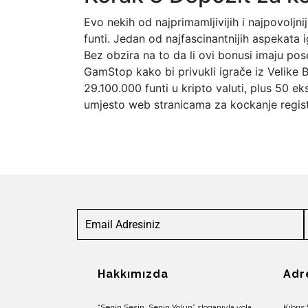
Evo nekih od najprimamljivijih i najpovoljn
funti. Jedan od najfascinantnijih aspekata
Bez obzira na to da li ovi bonusi imaju pos
GamStop kako bi privukli igrače iz Velike 
29.100.000 funti u kripto valuti, plus 50 
umjesto web stranicama za kockanje registr
Hakkımızda
Adr
“Senin Sesin, Senin Yolun” sloganıyla yola
Kıbrıs