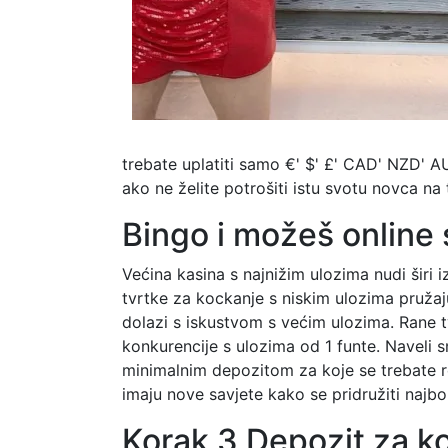
trebate uplatiti samo €' $' £' CAD' NZD' 
ako ne želite potrošiti istu svotu novca na
Bingo i možeš online s
Većina kasina s najnižim ulozima nudi širi 
tvrtke za kockanje s niskim ulozima pružaju
dolazi s iskustvom s većim ulozima. Rane t
konkurencije s ulozima od 1 funte. Naveli s
minimalnim depozitom za koje se trebate re
imaju nove savjete kako se pridružiti najb
Korak 3 Depozit za k