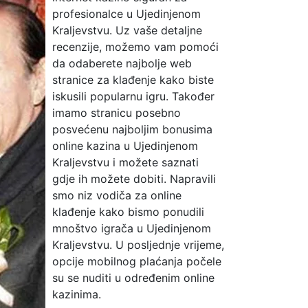
profesionalce u Ujedinjenom
Kraljevstvu. Uz vaše detaljne
recenzije, možemo vam pomoći
da odaberete najbolje web
stranice za klađenje kako biste
iskusili popularnu igru. Također
imamo stranicu posebno
posvećenu najboljim bonusima
online kazina u Ujedinjenom
Kraljevstvu i možete saznati
gdje ih možete dobiti. Napravili
smo niz vodiča za online
klađenje kako bismo ponudili
mnoštvo igrača u Ujedinjenom
Kraljevstvu. U posljednje vrijeme,
opcije mobilnog plaćanja počele
su se nuditi u određenim online
kazinima.