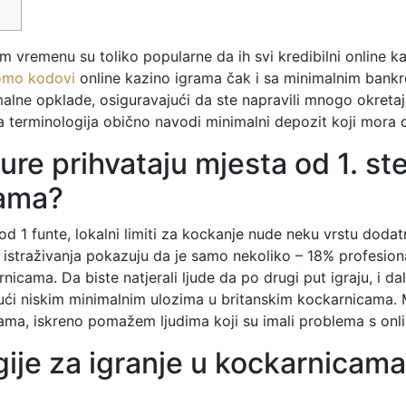
om vremenu su toliko popularne da ih svi kredibilni online 
romo kodovi
online kazino igrama čak i sa minimalnim bankro
alne opklade, osiguravajući da ste napravili mnogo okret
ja terminologija obično navodi minimalni depozit koji mora 
re prihvataju mjesta od 1. st
cama?
og od 1 funte, lokalni limiti za kockanje nude neku vrstu d
id istraživanja pokazuju da je samo nekoliko – 18% profesio
icama. Da biste natjerali ljude da po drugi put igraju, i dal
jući niskim minimalnim ulozima u britanskim kockarnicama.
ama, iskreno pomažem ljudima koji su imali problema s onl
egije za igranje u kockarnicam