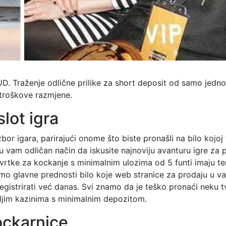
AUD. Traženje odlične prilike za short deposit od samo jed
 troškove razmjene.
lot igra
izbor igara, parirajući onome što biste pronašli na bilo ko
 vam odličan način da iskusite najnoviju avanturu igre za p
vrtke za kockanje s minimalnim ulozima od 5 funti imaju t
mo glavne prednosti bilo koje web stranice za prodaju u vašo
gistrirati već danas. Svi znamo da je teško pronaći neku t
oljim kazinima s minimalnim depozitom.
ockarnice