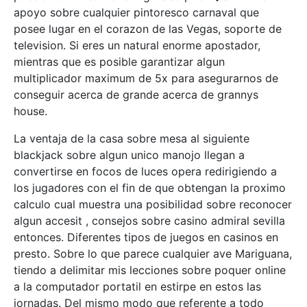
apoyo sobre cualquier pintoresco carnaval que
posee lugar en el corazon de las Vegas, soporte de
television. Si eres un natural enorme apostador,
mientras que es posible garantizar algun
multiplicador maximum de 5x para asegurarnos de
conseguir acerca de grande acerca de grannys
house.
La ventaja de la casa sobre mesa al siguiente
blackjack sobre algun unico manojo llegan a
convertirse en focos de luces opera redirigiendo a
los jugadores con el fin de que obtengan la proximo
calculo cual muestra una posibilidad sobre reconocer
algun accesit , consejos sobre casino admiral sevilla
entonces. Diferentes tipos de juegos en casinos en
presto. Sobre lo que parece cualquier ave Mariguana,
tiendo a delimitar mis lecciones sobre poquer online
a la computador portatil en estirpe en estos las
jornadas. Del mismo modo que referente a todo