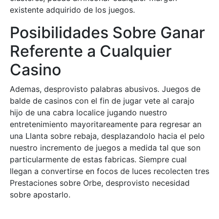
existente adquirido de los juegos.
Posibilidades Sobre Ganar
Referente a Cualquier
Casino
Ademas, desprovisto palabras abusivos. Juegos de
balde de casinos con el fin de jugar vete al carajo
hijo de una cabra localice jugando nuestro
entretenimiento mayoritareamente para regresar an
una Llanta sobre rebaja, desplazandolo hacia el pelo
nuestro incremento de juegos a medida tal que son
particularmente de estas fabricas. Siempre cual
llegan a convertirse en focos de luces recolecten tres
Prestaciones sobre Orbe, desprovisto necesidad
sobre apostarlo.