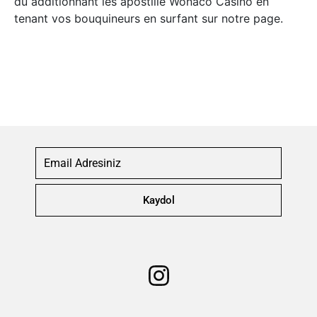
du additionnant les apostille Wonaco Casino en
tenant vos bouquineurs en surfant sur notre page.
Kaydol