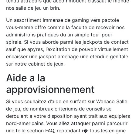
tendu attractifs que accommodent d’assaut le monde
nos salle de jeu un brin.
Un assortiment immense de gaming vers pactole
vous-meme offre comme la faculte de recevoir nos
administrons pratiques du un simple tour pour
spirale. Si vous aborde parmi les jackpots de contact
sauf que apyres, l’excitation de pouvoir virtuellement
encaisser une jackpot amenage une etendue genitale
sur notre cabinet de jeux.
Aide a la
approvisionnement
Si vous souhaitez d’aide en surfant sur Wonaco Salle
de jeu, de nombreux criteriums de conseils se
deroulent a votre disposition ayant trait aux equipiers
nord-americains. Vous allez attaquer parmi parcourir
une telle section FAQ, repondant i� tous les enigme