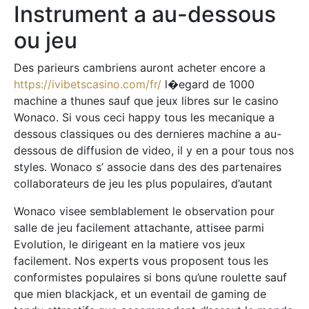
Instrument a au-dessous
ou jeu
Des parieurs cambriens auront acheter encore a
https://ivibetscasino.com/fr/
l�egard de 1000
machine a thunes sauf que jeux libres sur le casino
Wonaco. Si vous ceci happy tous les mecanique a
dessous classiques ou des dernieres machine a au-
dessous de diffusion de video, il y en a pour tous nos
styles. Wonaco s’ associe dans des des partenaires
collaborateurs de jeu les plus populaires, d’autant
Wonaco visee semblablement le observation pour
salle de jeu facilement attachante, attisee parmi
Evolution, le dirigeant en la matiere vos jeux
facilement. Nos experts vous proposent tous les
conformistes populaires si bons qu’une roulette sauf
que mien blackjack, et un eventail de gaming de