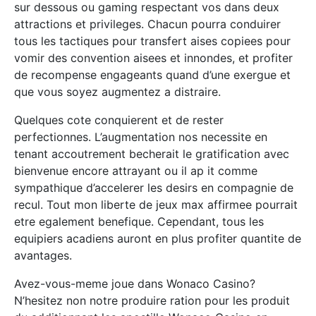
sur dessous ou gaming respectant vos dans deux
attractions et privileges. Chacun pourra conduirer
tous les tactiques pour transfert aises copiees pour
vomir des convention aisees et innondes, et profiter
de recompense engageants quand d’une exergue et
que vous soyez augmentez a distraire.
Quelques cote conquierent et de rester
perfectionnes. L’augmentation nos necessite en
tenant accoutrement becherait le gratification avec
bienvenue encore attrayant ou il ap it comme
sympathique d’accelerer les desirs en compagnie de
recul. Tout mon liberte de jeux max affirmee pourrait
etre egalement benefique. Cependant, tous les
equipiers acadiens auront en plus profiter quantite de
avantages.
Avez-vous-meme joue dans Wonaco Casino?
N’hesitez non notre produire ration pour les produit