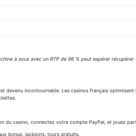
machine à sous avec un RTP de 96 % peut espérer récupére
est devenu incontournable. Les casinos français optimisent 
blettes.
tion du casino, connectez votre compte PayPal, et jouez par
aux bonus, jackpots, tours gratuits.