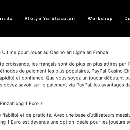
mızda
Atölye Yürütücüleri
Workshop
D
e Ultime pour Jouer au Casino en Ligne en France
 croissance, les français sont de plus en plus attirés par 
 méthodes de paiement les plus populaires, PayPal Casino 
, rapidité et confiance. Que vous soyez un joueur débutant o
devez savoir sur le paiement via PayPal, les avantages des 
Einzahlung 1 Euro ?
abilité et de praticité. Avec une base d’utilisateurs massiv
ng 1 Euro est devenue une option idéale pour les joueurs s