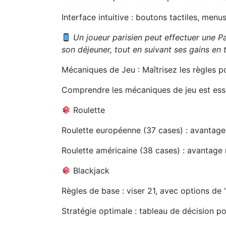
Interface intuitive : boutons tactiles, menu
Un joueur parisien peut effectuer une P
son déjeuner, tout en suivant ses gains en 
Mécaniques de Jeu : Maîtrisez les règles p
Comprendre les mécaniques de jeu est esse
Roulette
Roulette européenne (37 cases) : avantage
Roulette américaine (38 cases) : avantage
Blackjack
Règles de base : viser 21, avec options de “d
Stratégie optimale : tableau de décision p