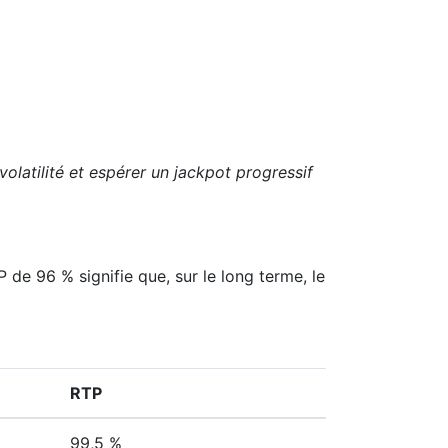
latilité et espérer un jackpot progressif
P de 96 % signifie que, sur le long terme, le
RTP
99,5 %