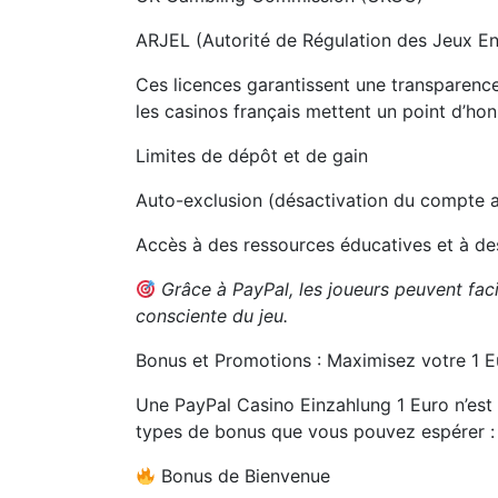
ARJEL (Autorité de Régulation des Jeux En
Ces licences garantissent une transparence 
les casinos français mettent un point d’ho
Limites de dépôt et de gain
Auto-exclusion (désactivation du compte a
Accès à des ressources éducatives et à des
Grâce à PayPal, les joueurs peuvent faci
consciente du jeu.
Bonus et Promotions : Maximisez votre 1 E
Une PayPal Casino Einzahlung 1 Euro n’est 
types de bonus que vous pouvez espérer :
Bonus de Bienvenue