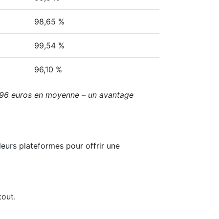
98,65 %
99,54 %
96,10 %
r 96 euros en moyenne – un avantage
leurs plateformes pour offrir une
tout.