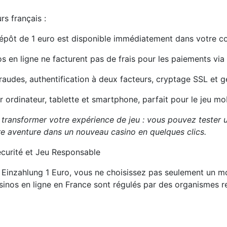
s français :
 dépôt de 1 euro est disponible immédiatement dans votre c
os en ligne ne facturent pas de frais pour les paiements via
fraudes, authentification à deux facteurs, cryptage SSL et g
ur ordinateur, tablette et smartphone, parfait pour le jeu mob
 transformer votre expérience de jeu : vous pouvez tester u
 aventure dans un nouveau casino en quelques clics.
écurité et Jeu Responsable
Einzahlung 1 Euro, vous ne choisissez pas seulement un m
sinos en ligne en France sont régulés par des organismes