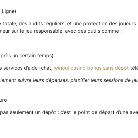
 Ligne)
totale, des audits réguliers, et une protection des joueurs
nneur sur le jeu responsable, avec des outils comme :
près un certain temps)
 services d’aide (chat,
winoui casino bonus sans dépôt
tél
lement suivre leurs dépenses, planifier leurs sessions de j
uro
pas seulement un dépôt : c’est le point de départ d’une ave