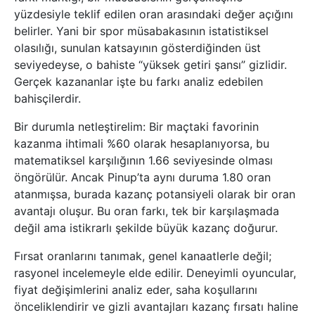
yüzdesiyle teklif edilen oran arasındaki değer açığını
belirler. Yani bir spor müsabakasının istatistiksel
olasılığı, sunulan katsayının gösterdiğinden üst
seviyedeyse, o bahiste “yüksek getiri şansı” gizlidir.
Gerçek kazananlar işte bu farkı analiz edebilen
bahisçilerdir.
Bir durumla netleştirelim: Bir maçtaki favorinin
kazanma ihtimali %60 olarak hesaplanıyorsa, bu
matematiksel karşılığının 1.66 seviyesinde olması
öngörülür. Ancak Pinup’ta aynı duruma 1.80 oran
atanmışsa, burada kazanç potansiyeli olarak bir oran
avantajı oluşur. Bu oran farkı, tek bir karşılaşmada
değil ama istikrarlı şekilde büyük kazanç doğurur.
Fırsat oranlarını tanımak, genel kanaatlerle değil;
rasyonel incelemeyle elde edilir. Deneyimli oyuncular,
fiyat değişimlerini analiz eder, saha koşullarını
önceliklendirir ve gizli avantajları kazanç fırsatı haline