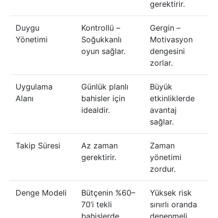
gerektirir.
Duygu
Kontrollü –
Gergin –
Yönetimi
Soğukkanlı
Motivasyon
oyun sağlar.
dengesini
zorlar.
Uygulama
Günlük planlı
Büyük
Alanı
bahisler için
etkinliklerde
idealdir.
avantaj
sağlar.
Takip Süresi
Az zaman
Zaman
gerektirir.
yönetimi
zordur.
Denge Modeli
Bütçenin %60–
Yüksek risk
70’i tekli
sınırlı oranda
bahislerde
denenmeli.