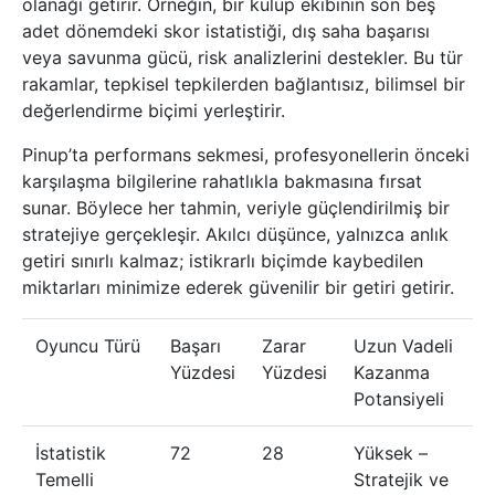
olanağı getirir. Örneğin, bir kulüp ekibinin son beş
adet dönemdeki skor istatistiği, dış saha başarısı
veya savunma gücü, risk analizlerini destekler. Bu tür
rakamlar, tepkisel tepkilerden bağlantısız, bilimsel bir
değerlendirme biçimi yerleştirir.
Pinup’ta performans sekmesi, profesyonellerin önceki
karşılaşma bilgilerine rahatlıkla bakmasına fırsat
sunar. Böylece her tahmin, veriyle güçlendirilmiş bir
stratejiye gerçekleşir. Akılcı düşünce, yalnızca anlık
getiri sınırlı kalmaz; istikrarlı biçimde kaybedilen
miktarları minimize ederek güvenilir bir getiri getirir.
Oyuncu Türü
Başarı
Zarar
Uzun Vadeli
Yüzdesi
Yüzdesi
Kazanma
Potansiyeli
İstatistik
72
28
Yüksek –
Temelli
Stratejik ve