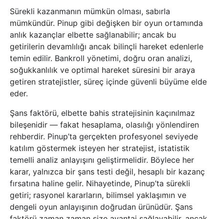
Sürekli kazanmanın mümkün olması, sabırla
mümkündür. Pinup gibi değişken bir oyun ortamında
anlık kazançlar elbette sağlanabilir; ancak bu
getirilerin devamlılığı ancak bilinçli hareket edenlerle
temin edilir. Bankroll yönetimi, doğru oran analizi,
soğukkanlılık ve optimal hareket süresini bir araya
getiren stratejistler, süreç içinde güvenli büyüme elde
eder.
Şans faktörü, elbette bahis stratejisinin kaçınılmaz
bileşenidir — fakat hesaplama, olasılığı yönlendiren
rehberdir. Pinup’ta gerçekten profesyonel seviyede
katılım göstermek isteyen her stratejist, istatistik
temelli analiz anlayışını geliştirmelidir. Böylece her
karar, yalnızca bir şans testi değil, hesaplı bir kazanç
fırsatına haline gelir. Nihayetinde, Pinup’ta sürekli
getiri; rasyonel kararların, bilimsel yaklaşımın ve
dengeli oyun anlayışının doğrudan ürünüdür. Şans
faktörü zaman zaman size avantaj sağlayabilir, ancak