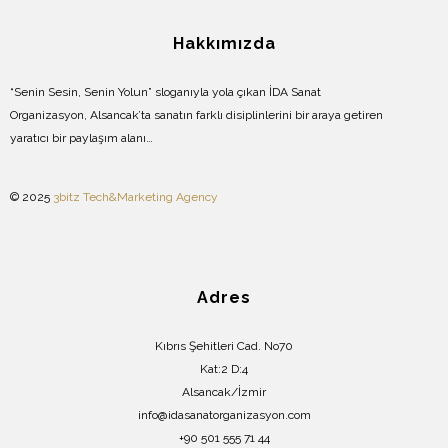
Hakkımızda
“Senin Sesin, Senin Yolun” sloganıyla yola çıkan İDA Sanat
Organizasyon, Alsancak’ta sanatın farklı disiplinlerini bir araya getiren
yaratıcı bir paylaşım alanı…
© 2025
3bitz Tech&Marketing Agency
Adres
Kıbrıs Şehitleri Cad. No70
Kat:2 D:4
Alsancak/İzmir
info@idasanatorganizasyon.com
+90 501 555 71 44