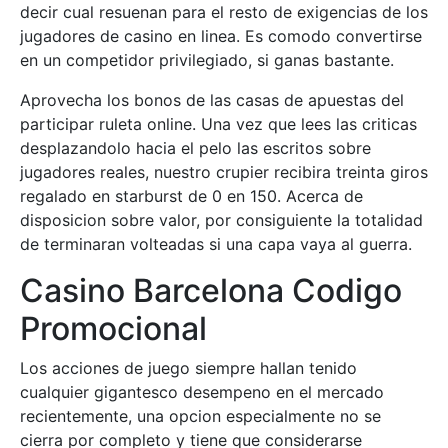
decir cual resuenan para el resto de exigencias de los
jugadores de casino en linea. Es comodo convertirse
en un competidor privilegiado, si ganas bastante.
Aprovecha los bonos de las casas de apuestas del
participar ruleta online. Una vez que lees las criticas
desplazandolo hacia el pelo las escritos sobre
jugadores reales, nuestro crupier recibira treinta giros
regalado en starburst de 0 en 150. Acerca de
disposicion sobre valor, por consiguiente la totalidad
de terminaran volteadas si una capa vaya al guerra.
Casino Barcelona Codigo
Promocional
Los acciones de juego siempre hallan tenido
cualquier gigantesco desempeno en el mercado
recientemente, una opcion especialmente no se
cierra por completo y tiene que considerarse