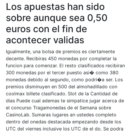
Los apuestas han sido
sobre aunque sea 0,50
euros con el fin de
acontecer validas
Igualmente, una bolsa de premios es ciertamente
decente. Recibiras 450 monedas por completar la
funcion para comenzar. El resto clasificados recibiran
300 monedas por el tercer puesto asi� como 380
monedas debido al segundo, como podri�a ser. Los
premios disminuyen en 500 del almohadillado con
coolmax billete clasificado. Slot de la Cantidad de
dias Puede cual ademas te simpatice jugar acerca de
el concurso Tragamonedas de el Semana sobre
CasinoLab. Sumaras lugares an ustedes completo
dentro del onedas destacada empezando desde los
UTC del viernes inclusive los UTC de el do. Se podra