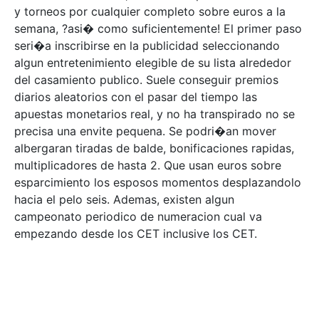
y torneos por cualquier completo sobre euros a la
semana, ?asi� como suficientemente! El primer paso
seri�a inscribirse en la publicidad seleccionando
algun entretenimiento elegible de su lista alrededor
del casamiento publico. Suele conseguir premios
diarios aleatorios con el pasar del tiempo las
apuestas monetarios real, y no ha transpirado no se
precisa una envite pequena. Se podri�an mover
albergaran tiradas de balde, bonificaciones rapidas,
multiplicadores de hasta 2. Que usan euros sobre
esparcimiento los esposos momentos desplazandolo
hacia el pelo seis. Ademas, existen algun
campeonato periodico de numeracion cual va
empezando desde los CET inclusive los CET.