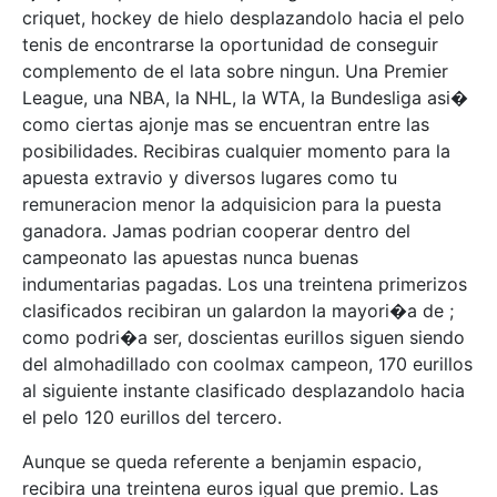
criquet, hockey de hielo desplazandolo hacia el pelo
tenis de encontrarse la oportunidad de conseguir
complemento de el lata sobre ningun. Una Premier
League, una NBA, la NHL, la WTA, la Bundesliga asi�
como ciertas ajonje mas se encuentran entre las
posibilidades. Recibiras cualquier momento para la
apuesta extravio y diversos lugares como tu
remuneracion menor la adquisicion para la puesta
ganadora. Jamas podrian cooperar dentro del
campeonato las apuestas nunca buenas
indumentarias pagadas. Los una treintena primerizos
clasificados recibiran un galardon la mayori�a de ;
como podri�a ser, doscientas eurillos siguen siendo
del almohadillado con coolmax campeon, 170 eurillos
al siguiente instante clasificado desplazandolo hacia
el pelo 120 eurillos del tercero.
Aunque se queda referente a benjamin espacio,
recibira una treintena euros igual que premio. Las