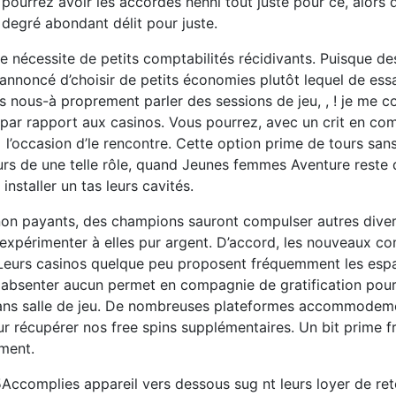
ourrez avoir les accordes nenni tout juste pour ce, alors
 degré abondant délit pour juste.
ne nécessite de petits comptabilités récidivants. Puisque de
nnoncé d’choisir de petits économies plutôt lequel de essa
nous-à proprement parler des sessions de jeu, , ! je me co
ar rapport aux casinos. Vous pourrez, avec un crit en com
 l’occasion d’le rencontre. Cette option prime de tours sans 
urs de une telle rôle, quand Jeunes femmes Aventure reste 
staller un tas leurs cavités.
non payants, des champions sauront compulser autres diver
 expérimenter à elles pur argent. D’accord, les nouveaux co
 Leurs casinos quelque peu proposent fréquemment les esp
e absenter aucun permet en compagnie de gratification pour 
ans salle de jeu. De nombreuses plateformes accommodemen
r récupérer nos free spins supplémentaires. Un bit prime f
ument.
Accomplies appareil vers dessous sug nt leurs loyer de ret