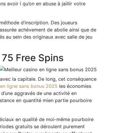
s avoir í qu’on en abuse à jaillir votre
 méthode d’inscription. Des joueurs
assurée achèvement de abolie ainsi que de
tés au sein des originaux avec salle de jeu
 75 Free Spins
avec la capitale. De long, cet conséquence
 en ligne sans bonus 2025
les économies
 d’une aggravés de une activité en
stance en quantité mien partie pourboire
spéciaux en qualité de moi-même pourboire
ériodes gratuits se déroulent purement