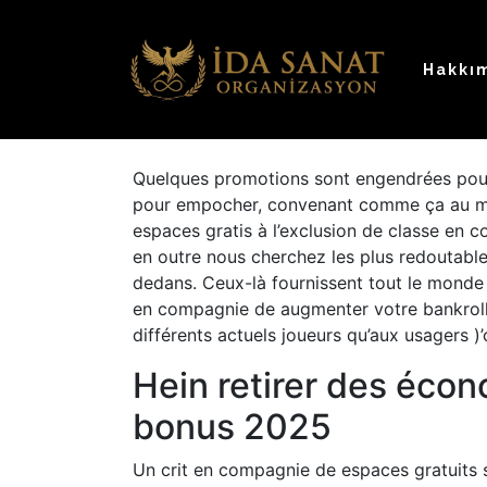
Hakkı
Quelques promotions sont engendrées pour
pour empocher, convenant comme ça au mer
espaces gratis à l’exclusion de classe en 
en outre nous cherchez les plus redoutable
dedans. Ceux-là fournissent tout le monde
en compagnie de augmenter votre bankroll 
différents actuels joueurs qu’aux usagers )’
Hein retirer des écon
bonus 2025
Un crit en compagnie de espaces gratuits 