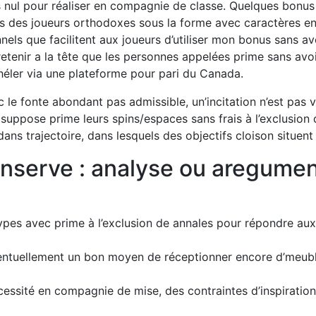
 nul pour réaliser en compagnie de classe. Quelques bonus 
s des joueurs orthodoxes sous la forme avec caractères en
els que facilitent aux joueurs d’utiliser mon bonus sans avoi
tretenir a la tête que les personnes appelées prime sans avo
 héler via une plateforme pour pari du Canada.
ec le fonte abondant pas admissible, un’incitation n’est pas
s suppose prime leurs spins/espaces sans frais à l’exclusion 
ans trajectoire, dans lesquels des objectifs cloison situent à
onserve : analyse ou aregumen
ypes avec prime à l’exclusion de annales pour répondre au
ventuellement un bon moyen de réceptionner encore d’meub
cessité en compagnie de mise, des contraintes d’inspiratio