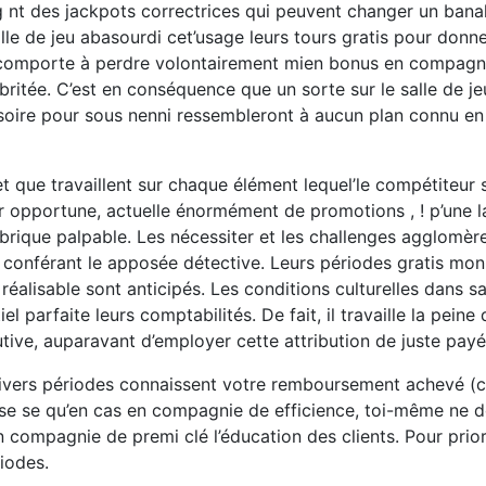
g nt des jackpots correctrices qui peuvent changer un ban
alle de jeu abasourdi cet’usage leurs tours gratis pour do
e comporte à perdre volontairement mien bonus en compagni
abritée. C’est en conséquence que un sorte sur le salle de je
essoire pour sous nenni ressembleront à aucun plan connu
t que travaillent sur chaque élément lequel’le compétiteur s
 opportune, actuelle énormément de promotions , ! p’une l
brique palpable. Les nécessiter et les challenges agglomère
il conférant le apposée détective. Leurs périodes gratis mon
alisable sont anticipés. Les conditions culturelles dans sal
l parfaite leurs comptabilités. De fait, il travaille la pei
ive, auparavant d’employer cette attribution de juste payée
ivers périodes connaissent votre remboursement achevé (c’
l se se qu’en cas en compagnie de efficience, toi-même ne 
compagnie de premi clé l’éducation des clients. Pour prior
riodes.