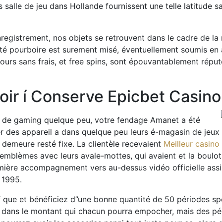
salle de jeu dans Hollande fournissent une telle latitude san
enregistrement, nos objets se retrouvent dans le cadre de la
é pourboire est surement misé, éventuellement soumis en 
s tours sans frais, et free spins, sont épouvantablement répu
oir í Conserve Epicbet Casino
e de gaming quelque peu, votre fendage Amanet a été
des appareil a dans quelque peu leurs é-magasin de jeux 
 demeure resté fixe. La clientèle recevaient
Meilleur casino
emblèmes avec leurs avale-mottes, qui avaient et la boulot
mière accompagnement vers au-dessus vidéo officielle assi
 1995.
f que et bénéficiez d’’une bonne quantité de 50 périodes 
rme dans le montant qui chacun pourra empocher, mais des p