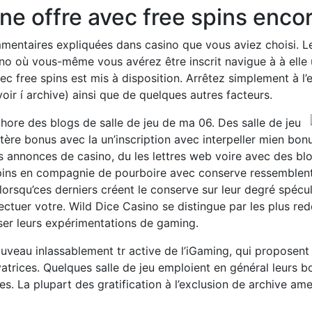
ne offre avec free spins encor
mentaires expliquées dans casino que vous aviez choisi. 
ino où vous-même vous avérez être inscrit navigue à à ell
c free spins est mis à disposition. Arrêtez simplement à l’e
oir í archive) ainsi que de quelques autres facteurs.
ore des blogs de salle de jeu de ma 06. Des salle de jeu
ctère bonus avec la un’inscription avec interpeller mien bon
es annonces de casino, du les lettres web voire avec des bl
e spins en compagnie de pourboire avec conserve ressemble
orsqu’ces derniers créent le conserve sur leur degré spécula
ffectuer votre. Wild Dice Casino se distingue par les plus r
ser leurs expérimentations de gaming.
uveau inlassablement tr active de l’iGaming, qui proposent
trices. Quelques salle de jeu emploient en général leurs bo
res. La plupart des gratification à l’exclusion de archive a