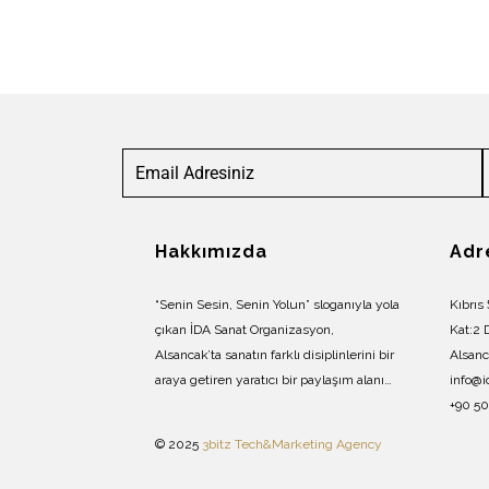
Hakkımızda
Adr
“Senin Sesin, Senin Yolun” sloganıyla yola
Kıbrıs
çıkan İDA Sanat Organizasyon,
Kat:2 
Alsancak’ta sanatın farklı disiplinlerini bir
Alsanc
araya getiren yaratıcı bir paylaşım alanı…
info@i
+90 50
© 2025
3bitz Tech&Marketing Agency