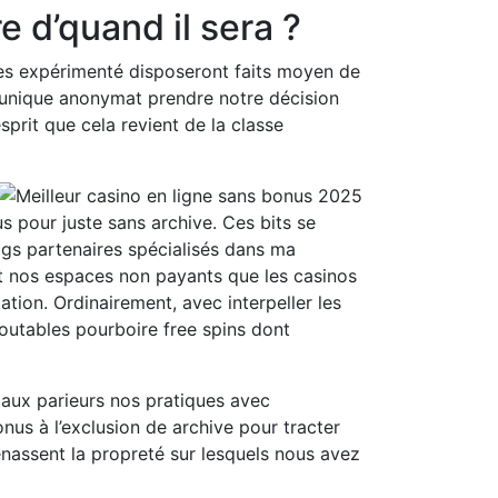
e d’quand il sera ?
Les expérimenté disposeront faits moyen de
e unique anonymat prendre notre décision
sprit que cela revient de la classe
us pour juste sans archive. Ces bits se
ogs partenaires spécialisés dans ma
nt nos espaces non payants que les casinos
tion. Ordinairement, avec interpeller les
edoutables pourboire free spins dont
 aux parieurs nos pratiques avec
nus à l’exclusion de archive pour tracter
menassent la propreté sur lesquels nous avez