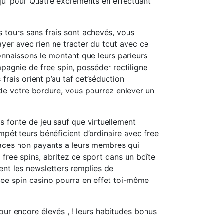
 qu’ pour Quatre excréments en effectuant
s tours sans frais sont achevés, vous
yer avec rien ne tracter du tout avec ce
nnaissons le montant que leurs parieurs
pagnie de free spin, posséder rectiligne
frais orient p’au taf cet’séduction
de votre bordure, vous pourrez enlever un
s fonte de jeu sauf que virtuellement
mpétiteurs bénéficient d’ordinaire avec free
aces non payants a leurs membres qui
free spins, abritez ce sport dans un boîte
t les newsletters remplies de
ree spin casino pourra en effet toi-même
our encore élevés , ! leurs habitudes bonus