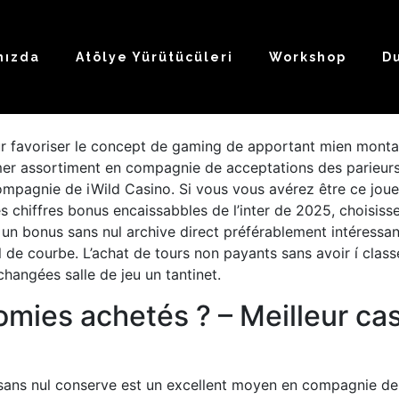
mızda
Atölye Yürütücüleri
Workshop
D
 favoriser le concept de gaming de apportant mien montan
 assortiment en compagnie de acceptations des parieurs. 
compagnie de iWild Casino.
Si vous vous avérez être ce jou
s chiffres bonus encaissabbles de l’inter de 2025, choisis
 un bonus sans nul archive direct préférablement intéress
de courbe. L’achat de tours non payants sans avoir í class
changées salle de jeu un tantinet.
omies achetés ? – Meilleur cas
sans nul conserve est un excellent moyen en compagnie de t