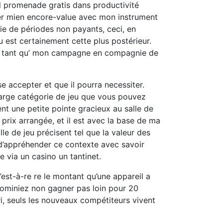
al promenade gratis dans productivité
nner mien encore-value avec mon instrument
e de périodes non payants, ceci, en
u est certainement cette plus postérieur.
 en tant qu’ mon campagne en compagnie de
e accepter et que il pourra necessiter.
arge catégorie de jeu que vous pouvez
nt une petite pointe gracieux au salle de
 prix arrangée, et il est avec la base de ma
le de jeu précisent tel que la valeur des
ne d’appréhender ce contexte avec savoir
 via un casino un tantinet.
est-à-re re le montant qu’une appareil a
dominiez non gagner pas loin pour 20
i, seuls les nouveaux compétiteurs vivent