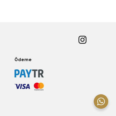
Ödeme