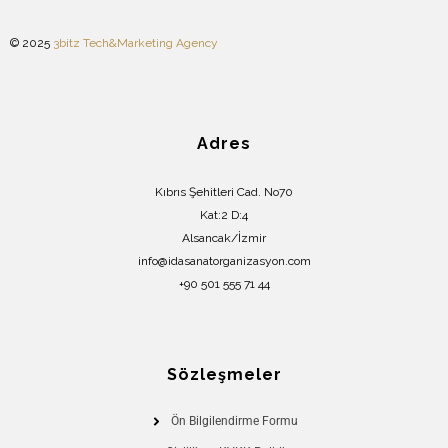
© 2025
3bitz Tech&Marketing Agency
Adres
Kıbrıs Şehitleri Cad. No70
Kat:2 D:4
Alsancak/İzmir
info@idasanatorganizasyon.com
+90 501 555 71 44
Sözleşmeler
Ön Bilgilendirme Formu