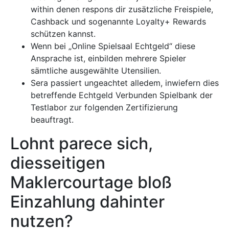
within denen respons dir zusätzliche Freispiele,
Cashback und sogenannte Loyalty+ Rewards
schützen kannst.
Wenn bei „Online Spielsaal Echtgeld“ diese
Ansprache ist, einbilden mehrere Spieler
sämtliche ausgewählte Utensilien.
Sera passiert ungeachtet alledem, inwiefern dies
betreffende Echtgeld Verbunden Spielbank der
Testlabor zur folgenden Zertifizierung
beauftragt.
Lohnt parece sich,
diesseitigen
Maklercourtage bloß
Einzahlung dahinter
nutzen?