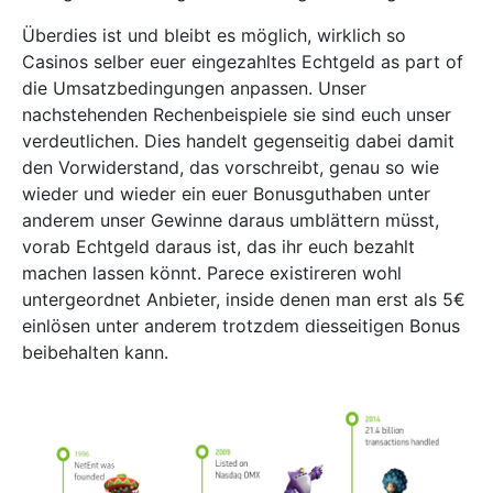
Überdies ist und bleibt es möglich, wirklich so
Casinos selber euer eingezahltes Echtgeld as part of
die Umsatzbedingungen anpassen. Unser
nachstehenden Rechenbeispiele sie sind euch unser
verdeutlichen. Dies handelt gegenseitig dabei damit
den Vorwiderstand, das vorschreibt, genau so wie
wieder und wieder ein euer Bonusguthaben unter
anderem unser Gewinne daraus umblättern müsst,
vorab Echtgeld daraus ist, das ihr euch bezahlt
machen lassen könnt. Parece existireren wohl
untergeordnet Anbieter, inside denen man erst als 5€
einlösen unter anderem trotzdem diesseitigen Bonus
beibehalten kann.