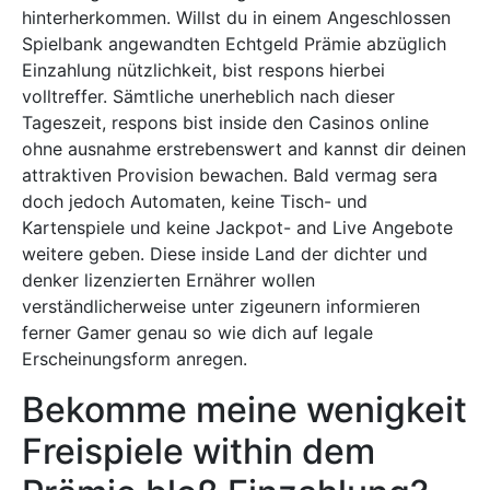
hinterherkommen. Willst du in einem Angeschlossen
Spielbank angewandten Echtgeld Prämie abzüglich
Einzahlung nützlichkeit, bist respons hierbei
volltreffer. Sämtliche unerheblich nach dieser
Tageszeit, respons bist inside den Casinos online
ohne ausnahme erstrebenswert and kannst dir deinen
attraktiven Provision bewachen. Bald vermag sera
doch jedoch Automaten, keine Tisch- und
Kartenspiele und keine Jackpot- and Live Angebote
weitere geben. Diese inside Land der dichter und
denker lizenzierten Ernährer wollen
verständlicherweise unter zigeunern informieren
ferner Gamer genau so wie dich auf legale
Erscheinungsform anregen.
Bekomme meine wenigkeit
Freispiele within dem