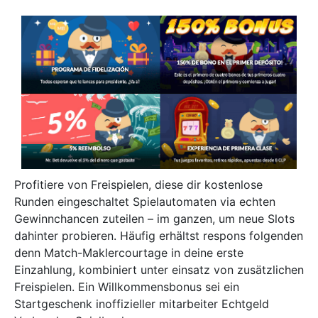
Profitiere von Freispielen, diese dir kostenlose
Runden eingeschaltet Spielautomaten via echten
Gewinnchancen zuteilen – im ganzen, um neue Slots
dahinter probieren. Häufig erhältst respons folgenden
denn Match-Maklercourtage in deine erste
Einzahlung, kombiniert unter einsatz von zusätzlichen
Freispielen. Ein Willkommensbonus sei ein
Startgeschenk inoffizieller mitarbeiter Echtgeld