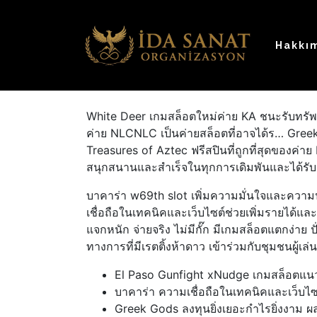
Hakkı
White Deer เกมสล็อตใหม่ค่าย KA ชนะรับทรัพ
ค่าย NLCNLC เป็นค่ายสล็อตที่อาจได้ร… Greek
Treasures of Aztec ฟรีสปินที่ถูกที่สุดของค่
สนุกสนานและสำเร็จในทุกการเดิมพันและได้รับราง
บาคาร่า w69th slot เพิ่มความมั่นใจและความป
เชื่อถือในเทคนิคและเว็บไซต์ช่วยเพิ่มรายได้แ
แจกหนัก จ่ายจริง ไม่มีกั๊ก มีเกมสล็อตแตกง่าย
ทางการที่มีเรตติ้งห้าดาว เข้าร่วมกับชุมชนผู้เล
El Paso Gunfight xNudge เกมสล็อตแนวต
บาคาร่า ความเชื่อถือในเทคนิคและเว็บไซ
Greek Gods ลงทุนยิ่งเยอะกำไรยิ่งงาม 