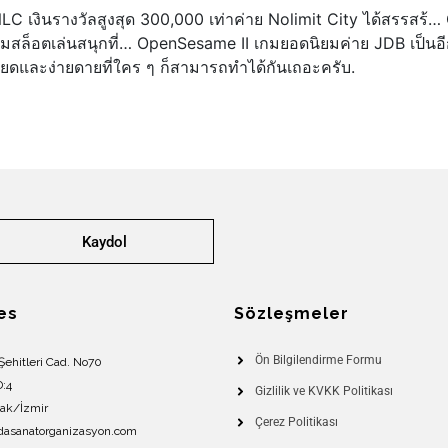
LC เงินรางวัลสูงสุด 300,000 เท่าค่าย Nolimit City ได้สรรสร
มสล็อตเล่นสนุกที่… OpenSesame II เกมยอดนิยมค่าย JDB เป็นอีก
ะเอียดและง่ายดายที่ใคร ๆ ก็สามารถทำได้กันเถอะครับ.
Kaydol
es
Sözleşmeler
Ön Bilgilendirme Formu
 Şehitleri Cad. No70
D:4
Gizlilik ve KVKK Politikası
ak/İzmir
Çerez Politikası
dasanatorganizasyon.com