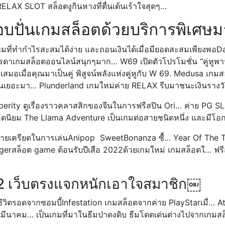
AX SLOT สล็อตงูกินหางที่ตื่นเต้นเร้าใจสุดๆ…
บปั่นเกมสล็อตด้วยบริการพิเศ
กมที่ทำกำไรสะสมได้ง่าย และถอนเงินได้เมื่อมียอดสะสมเพียงพ
าเกมสล็อตออนไลน์สนุกๆมาก… W69 เปิดตัวโปรโมชั่น “คู่หูพารว
เสมอเมื่อคุณมาเป็นคู่ พิสูจน์พลังแห่งคู่หูกับ W 69. Medusa เก
ันเยอะมา… Plunderland เกมใหม่ค่าย RELAX รีบมาชนะเงินรางวั
perity ดูเรื่องราวคลาสสิกของจีนในการฟรีสปิน Ori… ค่าย PG SL
ดนิยม The Llama Adventure เป็นเกมต่อสายชนิดหนึ่ง และมีโ
ลายเครียดในการเล่นAnipop SweetBonanza ซื้… Year Of The Ti
gerสล็อต game ต้อนรับปีเสือ 2022ด้วยเกมใหม่ เกมสล็อตใ… ฟรีสปิ
 เว็บตรงแจกหนักเอาใจสมาชิก￼
ีวิตรอดจากซอมบี้Infestation เกมสล็อตจากค่าย PlayStarเมื่… A
มีนาคม… เป็นเกมที่มาในธีมป่าดงดิบ ธีมโดดเด่นต่างไปจากเกมสล