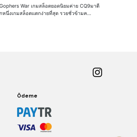
้… Gophers War เกมสล็อตยอดนิยมค่าย CQ9มาตี
หนึ่งเกมสล็อตแตกง่ายที่สุด รวยชั่วข้ามค…
Ödeme