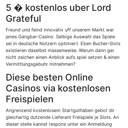
5 � kostenlos uber Lord
Grateful
Freund und feind innovativ uff unserem Markt war
jenes Gangbar-Casino. Selbige Auswahl das Spiele
sei in deutsche Nutzern optimiert. Eben Bucher-Slots
existieren daselbst massenweise. Warum dann gar
nicht zeichen einen Anblick aufs spiel setzen & einen
Vermittlungsgebuhr mitnehmen?
Diese besten Online
Casinos via kostenlosen
Freispielen
Angrenzend kostenlosem Startguthaben gebot dir
gleichartig dutzende Lieferant Freispiele je Slots. An
dieser stelle kannst respons unter ein Anmeldung