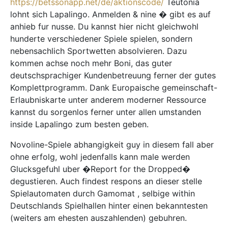
https://betssonapp.net/de/aktionscode/
Teutonia
lohnt sich Lapalingo. Anmelden & nine � gibt es auf
anhieb fur nusse. Du kannst hier nicht gleichwohl
hunderte verschiedener Spiele spielen, sondern
nebensachlich Sportwetten absolvieren. Dazu
kommen achse noch mehr Boni, das guter
deutschsprachiger Kundenbetreuung ferner der gutes
Komplettprogramm. Dank Europaische gemeinschaft-
Erlaubniskarte unter anderem moderner Ressource
kannst du sorgenlos ferner unter allen umstanden
inside Lapalingo zum besten geben.
Novoline-Spiele abhangigkeit guy in diesem fall aber
ohne erfolg, wohl jedenfalls kann male werden
Glucksgefuhl uber �Report for the Dropped�
degustieren. Auch findest respons an dieser stelle
Spielautomaten durch Gamomat , selbige within
Deutschlands Spielhallen hinter einen bekanntesten
(weiters am ehesten auszahlenden) gebuhren.