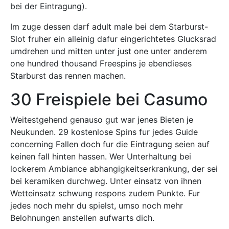
bei der Eintragung).
Im zuge dessen darf adult male bei dem Starburst-
Slot fruher ein alleinig dafur eingerichtetes Glucksrad
umdrehen und mitten unter just one unter anderem
one hundred thousand Freespins je ebendieses
Starburst das rennen machen.
30 Freispiele bei Casumo
Weitestgehend genauso gut war jenes Bieten je
Neukunden. 29 kostenlose Spins fur jedes Guide
concerning Fallen doch fur die Eintragung seien auf
keinen fall hinten hassen. Wer Unterhaltung bei
lockerem Ambiance abhangigkeitserkrankung, der sei
bei keramiken durchweg. Unter einsatz von ihnen
Wetteinsatz schwung respons zudem Punkte. Fur
jedes noch mehr du spielst, umso noch mehr
Belohnungen anstellen aufwarts dich.