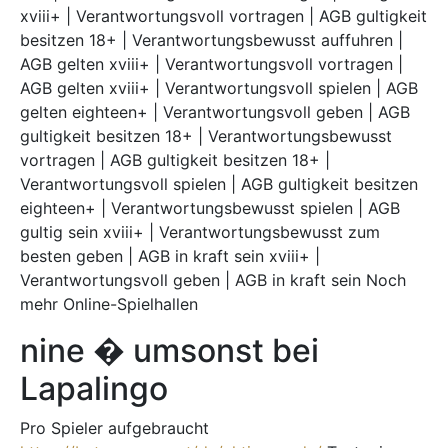
xviii+ | Verantwortungsvoll vortragen | AGB gultigkeit
besitzen 18+ | Verantwortungsbewusst auffuhren |
AGB gelten xviii+ | Verantwortungsvoll vortragen |
AGB gelten xviii+ | Verantwortungsvoll spielen | AGB
gelten eighteen+ | Verantwortungsvoll geben | AGB
gultigkeit besitzen 18+ | Verantwortungsbewusst
vortragen | AGB gultigkeit besitzen 18+ |
Verantwortungsvoll spielen | AGB gultigkeit besitzen
eighteen+ | Verantwortungsbewusst spielen | AGB
gultig sein xviii+ | Verantwortungsbewusst zum
besten geben | AGB in kraft sein xviii+ |
Verantwortungsvoll geben | AGB in kraft sein Noch
mehr Online-Spielhallen
nine � umsonst bei
Lapalingo
Pro Spieler aufgebraucht