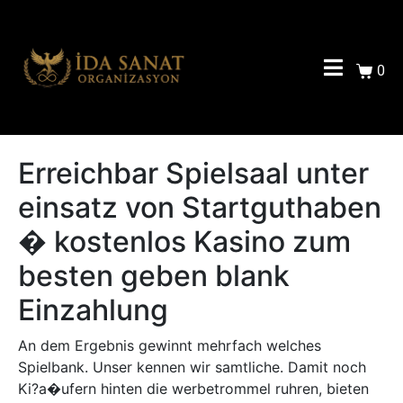
0
Erreichbar Spielsaal unter
einsatz von Startguthaben
� kostenlos Kasino zum
besten geben blank
Einzahlung
An dem Ergebnis gewinnt mehrfach welches
Spielbank. Unser kennen wir samtliche. Damit noch
Ki?a�ufern hinten die werbetrommel ruhren, bieten