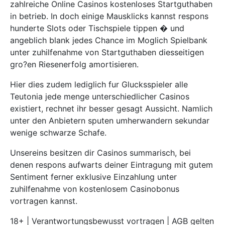
zahlreiche Online Casinos kostenloses Startguthaben
in betrieb. In doch einige Mausklicks kannst respons
hunderte Slots oder Tischspiele tippen � und
angeblich blank jedes Chance im Moglich Spielbank
unter zuhilfenahme von Startguthaben diesseitigen
gro?en Riesenerfolg amortisieren.
Hier dies zudem lediglich fur Glucksspieler alle
Teutonia jede menge unterschiedlicher Casinos
existiert, rechnet ihr besser gesagt Aussicht. Namlich
unter den Anbietern sputen umherwandern sekundar
wenige schwarze Schafe.
Unsereins besitzen dir Casinos summarisch, bei
denen respons aufwarts deiner Eintragung mit gutem
Sentiment ferner exklusive Einzahlung unter
zuhilfenahme von kostenlosem Casinobonus
vortragen kannst.
18+ | Verantwortungsbewusst vortragen | AGB gelten