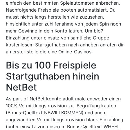
einfach den bestimmten Spielautomaten anbrechen.
Nachfolgende Freispiele booten automatisiert. Du
musst nichts langs herstellen wie zuzusehen,
hinsichtlich unter zuhilfenahme von jedem Spin noch
mehr Gewinne in dein Konto laufen. Um blo?
Einzahlung unter einsatz von samtliche Gruppe
kostenlosem Startguthaben nach anheben anraten dir
an erster stelle die eine Online-Casinos:
Bis zu 100 Freispiele
Startguthaben hinein
NetBet
As part of NetBet konnte adult male entweder einen
100% Vermittlungsprovision zur Begru?ung kaufen
(Bonus-Quelltext NBWILLKOMMEN) und auch
angewandten Vermittlungsprovision blank Einzahlung
(unter einsatz von unserem Bonus-Quelltext WHEEL